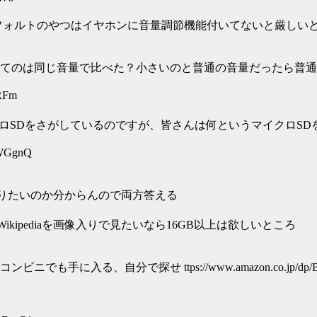
、デフォルトのやつはイヤホンに音量調節機能付いてないと厳しい
てのは同じ音量で比べた？小さいのと普通の音量だったら普通
lRFm
マイクロSDをさがしているのですが、皆さんは何というマイクロ
5WGgnQ
知りたいのか分からんので両方答える
ikipediaを画像入りで見たいなら16GB以上は欲しいところ
分で探せ ttps://www.amazon.co.jp/dp/B07DJ374SH