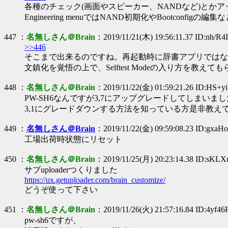
各種のチェック(画面やスピーカー、NANDなど)とかア
Engineering menuではNAND初期化やBootconfig
447 ：
名無しさん＠Brain
：2019/11/21(木) 19:56:11.37 ID:nh/R
>>446
そこまで出来るのですね。再起動時に辞書アプリではなく、
文鎮化を覚悟の上で、Selftest Modeの入り方を教え
448 ：
名無しさん＠Brain
：2019/11/22(金) 01:59:21.26 ID:HS+y
PW-SH6なんですが3,7にアップグレードしてしまいま
3,1にグレードダウンする方法を知っている方是非教え
449 ：
名無しさん＠Brain
：2019/11/22(金) 09:59:08.23 ID:gxaH
工場出荷時状態にリセット
450 ：
名無しさん＠Brain
：2019/11/25(月) 20:23:14.38 ID:sKL
サブuploaderつくりました
https://ux.getuploader.com/brain_customize/
どうぞ使って下さい
451 ：
名無しさん＠Brain
：2019/11/26(火) 21:57:16.84 ID:4yf46
pw-sh6ですが、