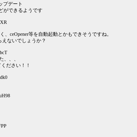
ップデート
の編集などができるようです
4IXR
ceOpener等を自動起動とかもできそうですね。
てもらえないでしょうか？
ibcT
した、、、
てください！！
odk0
XuH98
FPP