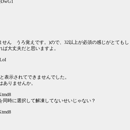
GQDwG1
すみません うろ覚えです。)ので、32以上が必須の感じがとても
ければ大丈夫だと思いますよ。
LoI
。
足」と表示されてできませんでした。
決策はありませんか。
Ktmd8
2みたいなやつを同時に選択して解凍してないせいじゃない？
Ktmd8