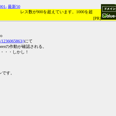
901-
最新50
レス数が900を超えています。1000を超
[PR]
yo
ds/1236065863/)
にて
plorerの作動が確認される。
・・・しかし！
スレです。