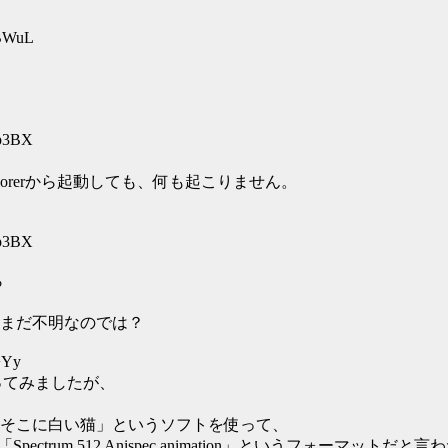
uBWuL
Ip3BX
plorerから起動しても、何も起こりません。
Ip3BX
ら
まだ不明なのでは？
+Yy
ってみましたが、
そこに白い猫」というソフトを使って、
pectrum 512 Anispec animation」というフォーマッ