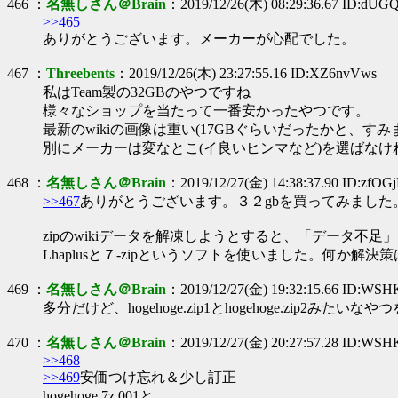
466 ：
名無しさん＠Brain
：2019/12/26(木) 08:29:36.67 ID:dU
>>465
ありがとうございます。メーカーが心配でした。
467 ：
Threebents
：2019/12/26(木) 23:27:55.16 ID:XZ6nvVws
私はTeam製の32GBのやつですね
様々なショップを当たって一番安かったやつです。
最新のwikiの画像は重い(17GBぐらいだったかと、
別にメーカーは変なとこ(イ良いヒンマなど)を選ばな
468 ：
名無しさん＠Brain
：2019/12/27(金) 14:38:37.90 ID:zfOGj
>>467
ありがとうございます。３２gbを買ってみました
zipのwikiデータを解凍しようとすると、「データ不
Lhaplusと７-zipというソフトを使いました。何か解
469 ：
名無しさん＠Brain
：2019/12/27(金) 19:32:15.66 ID:WSH
多分だけど、hogehoge.zip1とhogehoge.zip
470 ：
名無しさん＠Brain
：2019/12/27(金) 20:27:57.28 ID:WSH
>>468
>>469
安価つけ忘れ＆少し訂正
hogehoge.7z.001と