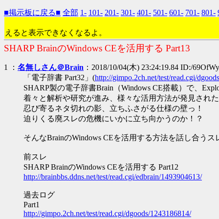
■掲示板に戻る■
全部
1-
101-
201-
301-
401-
501-
601-
701-
801-
えると表示できなくなるよ。
SHARP BrainのWindows CEを活用する Part13
1 ：
名無しさん＠Brain
：2018/10/04(木) 23:24:19.84 ID:/69OfW
「電子辞書 Part32」(
http://gimpo.2ch.net/test/read.cgi/dgoo
SHARP製の電子辞書Brain（Windows CE搭載）で、Ex
着々と解析や研究が進み、様々な活用方法が発見された
忍び寄るネタ切れの影、立ちふさがる仕様の壁っ！
迫りくる廃スレの危機にいかに立ち向かうのか！？
そんなBrainのWindows CEを活用する方法を話し合う
前スレ
SHARP BrainのWindows CEを活用する Part12
http://brainbbs.ddns.net/test/read.cgi/edbrain/1493904613/
過去ログ
Part1
http://gimpo.2ch.net/test/read.cgi/dgoods/1243186814/