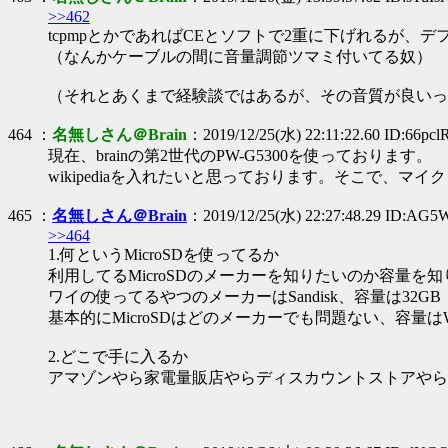
>>462
tcpmpとかであればCEとソフトで2重に下げれるが
（なんかケーブルの間に音量調節ツマミ付いてる奴）
（それとあくまで経験談ではあるが、その音質が良いっ
464 ：
名無しさん＠Brain
：2019/12/25(水) 22:11:22.60 ID:66pc
現在、brainの第2世代のPW-G5300を使っております。
wikipediaを入れたいと思っております。そこで、
465 ：
名無しさん＠Brain
：2019/12/25(水) 22:27:48.29 ID:AG
>>464
1.何というMicroSDを使ってるか
利用してるMicroSDのメーカーを知りたいのか容量を
ワイの使ってるやつのメーカーはSandisk、容量は32GB
基本的にMicroSDはどのメーカーでも問題ない、容量はW
2.どこで手に入るか
アマゾンやら家電量販店やらディスカウントストアやらコンビニでも手に入る、自