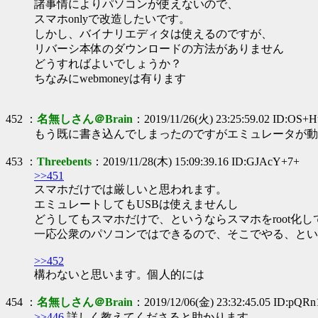
諸事情によりパソコンが使えないので、
スマホonlyで改造したいです。
しかし、バイナリエディタは使えるのですが、
リバーシ本体のダウンロードの方法がありません
どうすればよいでしょうか？
ちなみにwebmoneyは有ります
452 ：
名無しさん＠Brain
：2019/11/26(火) 23:25:59.02 ID:OS
もう既に書き込んでしまったのですがエミュレータが動
453 ：
Threebents
：2019/11/28(木) 15:09:39.16 ID:GJAcY+7+
>>451
スマホだけでは厳しいと思われます。
エミュレートしてもUSBは使えませんし
どうしてもスマホだけで、というならスマホをroot化して
一応公衆のパソコンではできるので、そこでやる、とい
>>452
構わないと思います。個人的には
454 ：
名無しさん＠Brain
：2019/12/06(金) 23:32:45.05 ID:pQRn
>>446
詳しく教えてくださると助かります。