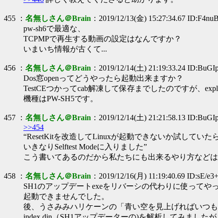
455 ：
名無しさん＠Brain
：2019/12/13(金) 15:27:34.67 ID:F4n
pw-sh6で最適な、
TCPMPで再生する動画の設定はなんですか？
いまいち情報が古くて...
456 ：
名無しさん＠Brain
：2019/12/14(土) 21:19:33.24 ID:BuG
Dos窓openってどうやったら起動出来ますか？
TestCEつかってcab解凍して保存までしたのですが、ex
機種はPW-SH5です。
457 ：
名無しさん＠Brain
：2019/12/14(土) 21:21:58.13 ID:BuG
>>454
“ResetKitを改造してLinuxが起動できないか試していた
いきなりSelftest Modeに入りました”
こう書いてあるのだから私たちにも出来るやり方などは
458 ：
名無しさん＠Brain
：2019/12/16(月) 11:19:40.69 ID:sE/e3
SH1のアップデートexeをリバーシの代わりに使ってや
起動できませんでした。
後、うさみみハリケーンの「青い空を見上げればいつも
index.din（SH1アップデーターの)を解析してみましたが「S