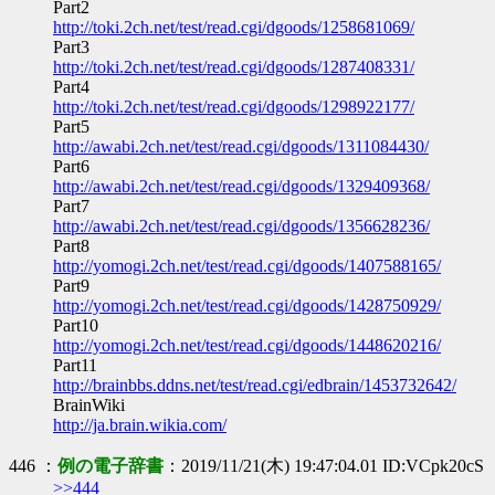
Part2
http://toki.2ch.net/test/read.cgi/dgoods/1258681069/
Part3
http://toki.2ch.net/test/read.cgi/dgoods/1287408331/
Part4
http://toki.2ch.net/test/read.cgi/dgoods/1298922177/
Part5
http://awabi.2ch.net/test/read.cgi/dgoods/1311084430/
Part6
http://awabi.2ch.net/test/read.cgi/dgoods/1329409368/
Part7
http://awabi.2ch.net/test/read.cgi/dgoods/1356628236/
Part8
http://yomogi.2ch.net/test/read.cgi/dgoods/1407588165/
Part9
http://yomogi.2ch.net/test/read.cgi/dgoods/1428750929/
Part10
http://yomogi.2ch.net/test/read.cgi/dgoods/1448620216/
Part11
http://brainbbs.ddns.net/test/read.cgi/edbrain/1453732642/
BrainWiki
http://ja.brain.wikia.com/
446 ：
例の電子辞書
：2019/11/21(木) 19:47:04.01 ID:VCpk20cS
>>444