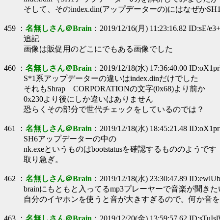
そして、そのindex.din(アップデーターの)にはなぜかS
459 ：
名無しさん＠Brain
：2019/12/16(月) 11:23:16.82 ID:sE/e3
追記
画像は販促用のどこにでもある画像でした
460 ：
名無しさん＠Brain
：2019/12/18(水) 17:36:40.00 ID:oX1
S*1系アップデーターの違いはindex.dinだけでした
それもShrap CORPORATIONの文字(0x68)より前か
0x230より後にしか違いはありません
恐らくその部分で世代チェックをしているのでは？
461 ：
名無しさん＠Brain
：2019/12/18(水) 18:45:21.48 ID:oX1
SH6アップデーターの中の
nk.exeというものはbootstatusを確認するもののようです
取り急ぎ。
462 ：
名無しさん＠Brain
：2019/12/18(水) 23:30:47.89 ID:ewlUb
brainにもともと入ってるmp3プレーヤーで音楽が聞き
自分のイヤホンを使うと音が大きすぎるので。何か音を
463 ：
名無しさん＠Brain
：2019/12/20(金) 13:59:57.62 ID:sTuIs