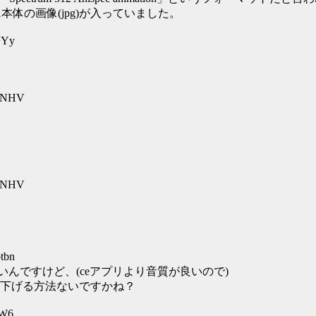
H1本体の画像(jpg)が入っていました。
+Yy
prNHV
prNHV
tbn
たいんですけど、(ceアプリより音質が良いので)
下げる方法ないですかね？
lW6