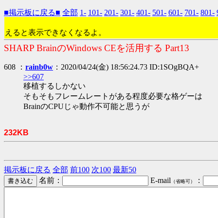
■掲示板に戻る■
全部
1-
101-
201-
301-
401-
501-
601-
701-
801-
えると表示できなくなるよ。
SHARP BrainのWindows CEを活用する Part13
608 ：
rainb0w
：2020/04/24(金) 18:56:24.73 ID:1SOgBQA+
>>607
移植するしかない
そもそもフレームレートがある程度必要な格ゲーは
BrainのCPUじゃ動作不可能と思うが
232KB
掲示板に戻る
全部
前100
次100
最新50
名前：
E-mail
：
（省略可）