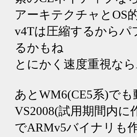
アーキテクチャとOS
v4Tは圧縮するから
るかもね
とにかく速度重視ならA
あとWM6(CE5系)
VS2008(試用期間内
でARMv5バイナリ