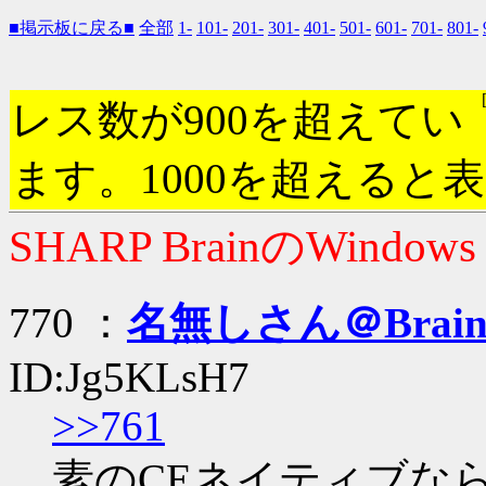
■掲示板に戻る■
全部
1-
101-
201-
301-
401-
501-
601-
701-
801-
レス数が900を超えてい
ます。1000を超えると
SHARP BrainのWindow
770 ：
名無しさん＠Brai
ID:Jg5KLsH7
>>761
素のCEネイティブならe