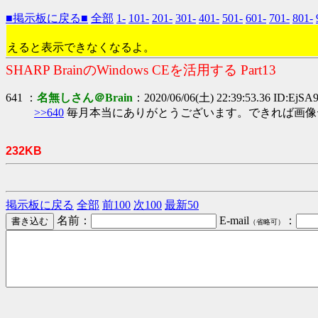
■掲示板に戻る■
全部
1-
101-
201-
301-
401-
501-
601-
701-
801-
えると表示できなくなるよ。
SHARP BrainのWindows CEを活用する Part13
641 ：
名無しさん＠Brain
：2020/06/06(土) 22:39:53.36 ID:EjSA
>>640
毎月本当にありがとうございます。できれば画像
232KB
掲示板に戻る
全部
前100
次100
最新50
名前：
E-mail
：
（省略可）