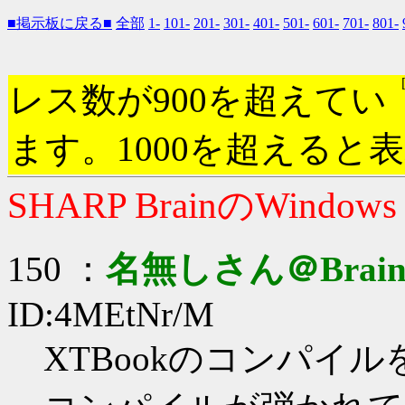
■掲示板に戻る■
全部
1-
101-
201-
301-
401-
501-
601-
701-
801-
レス数が900を超えてい
ます。1000を超えると
SHARP BrainのWindow
150 ：
名無しさん＠Brai
ID:4MEtNr/M
XTBookのコンパイル