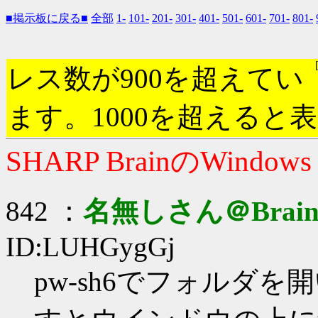
■掲示板に戻る■
全部
1-
101-
201-
301-
401-
501-
601-
701-
801-
レス数が900を超えてい
ます。1000を超えると
SHARP BrainのWindow
842 ：
名無しさん＠Brai
ID:LUHGygGj
pw-sh6でフォルダ