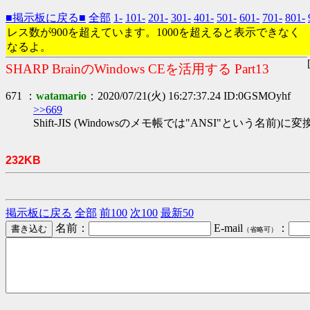
■掲示板に戻る■
全部
1-
101-
201-
301-
401-
501-
601-
701-
801-
レス数が900を超えています。1000を超えると表示できなく
なるよ。
SHARP BrainのWindows CEを活用する Part13
671 ：
watamario
：2020/07/21(火) 16:27:37.24 ID:0GSMOyhf
>>669
Shift-JIS (Windowsのメモ帳では"ANSI"という名
232KB
掲示板に戻る
全部
前100
次100
最新50
名前：
E-mail
：
（省略可）