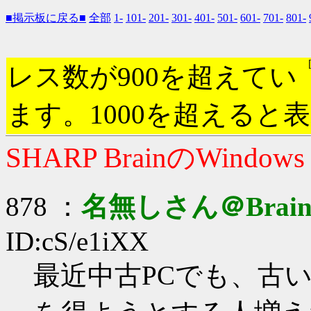
■掲示板に戻る■
全部
1-
101-
201-
301-
401-
501-
601-
701-
801-
レス数が900を超えてい
ます。1000を超えると
SHARP BrainのWindow
878 ：
名無しさん＠Brai
ID:cS/e1iXX
最近中古PCでも、古