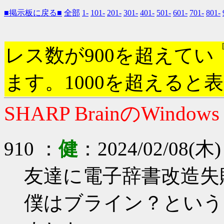
■掲示板に戻る■
全部
1-
101-
201-
301-
401-
501-
601-
701-
801-
レス数が900を超えてい
ます。1000を超えると
SHARP BrainのWindow
910 ：
健
：2024/02/08(木) 
友達に電子辞書改造失
僕はブライン？という