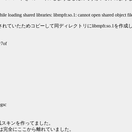
 loading shared libraries: libmpfr.so.1: cannot open shared object file
so.6.0.1がインストールされていたためコピーして同ディレクトリにlibm
y7of
gsc
MP風スキンを作ってました。
には完全にここから離れていました。