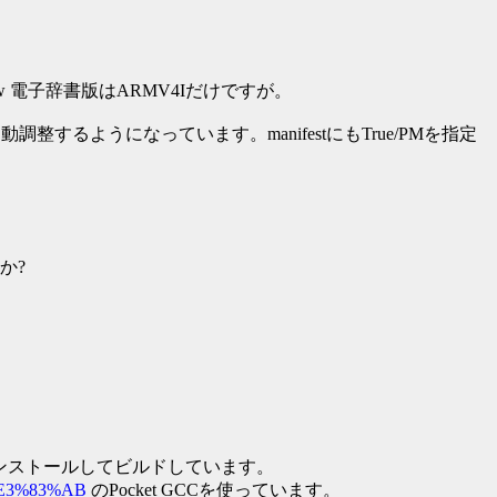
w 電子辞書版はARMV4Iだけですが。
するようになっています。manifestにもTrue/PMを指定
か?
ンストールしてビルドしています。
%E3%83%AB
のPocket GCCを使っています。