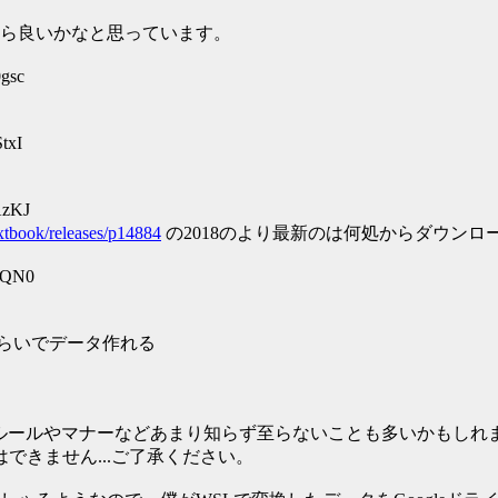
ら良いかなと思っています。
gsc
txI
AzKJ
s/xtbook/releases/p14884
の2018のより最新のは何処からダウン
FDQN0
くらいでデータ作れる
のルールやマナーなどあまり知らず至らないことも多いかもしれ
できません...ご了承ください。