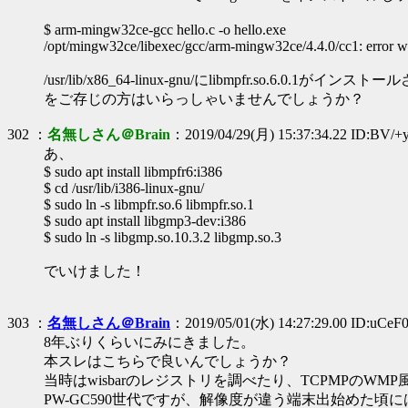
$ arm-mingw32ce-gcc hello.c -o hello.exe
/opt/mingw32ce/libexec/gcc/arm-mingw32ce/4.4.0/cc1: error while
/usr/lib/x86_64-linux-gnu/にlibmpfr.
をご存じの方はいらっしゃいませんでしょうか？
302 ：
名無しさん＠Brain
：2019/04/29(月) 15:37:34.22 ID:BV/+
あ、
$ sudo apt install libmpfr6:i386
$ cd /usr/lib/i386-linux-gnu/
$ sudo ln -s libmpfr.so.6 libmpfr.so.1
$ sudo apt install libgmp3-dev:i386
$ sudo ln -s libgmp.so.10.3.2 libgmp.so.3
でいけました！
303 ：
名無しさん＠Brain
：2019/05/01(水) 14:27:29.00 ID:uCeF0
8年ぶりくらいにみにきました。
本スレはこちらで良いんでしょうか？
当時はwisbarのレジストリを調べたり、TCPMPのW
PW-GC590世代ですが、解像度が違う端末出始めた頃