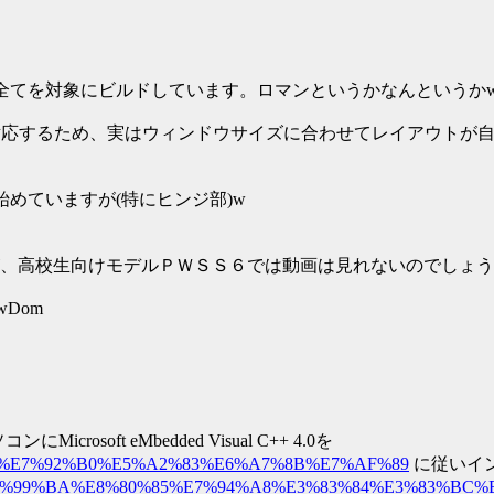
ーキテクチャ全てを対象にビルドしています。ロマンというかなんというか
対応するため、実はウィンドウサイズに合わせてレイアウトが自動調整
始めていますが(特にヒンジ部)w
、高校生向けモデルＰＷＳＳ６では動画は見れないのでしょう
AwDom
osoft eMbedded Visual C++ 4.0を
%99%BA%E7%92%B0%E5%A2%83%E6%A7%8B%E7%AF%89
に従いイ
96%8B%E7%99%BA%E8%80%85%E7%94%A8%E3%83%84%E3%83%BC