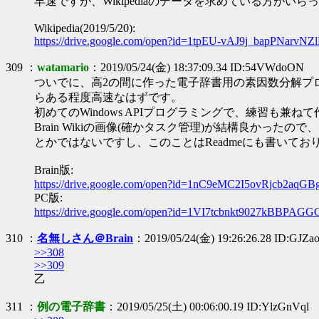
早速ですが、Wikipediaのデータを求めている方がい
Wikipedia(2019/5/20):
https://drive.google.com/open?id=1tpEU-vAJ9j_bapPNarvN
309 ：
watamario
：2019/05/24(金) 18:37:09.34 ID:54VWdoON
ついでに、高2の間に作った電子辞書用の素因数分解プ
らある程度高速なはずです。
初めてのWindows APIプログラミングで、練習も
Brain Wikiの画像(確かタスク管理)が結構良か
とかではないですし、このことはReadmeにも書いて
Brain版:
https://drive.google.com/open?id=1nC9eMC2I5ovRjcb2aqG
PC版:
https://drive.google.com/open?id=1VI7tcbnkt9027kBBPA
310 ：
名無しさん＠Brain
：2019/05/24(金) 19:26:26.28 ID:GJZa
>>308
>>309
乙
311 ：
例の電子辞書
：2019/05/25(土) 00:06:00.19 ID:YlzGnVql