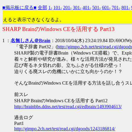
■掲示板に戻る■
全部
1-
101-
201-
301-
401-
501-
601-
701-
801-
えると表示できなくなるよ。
SHARP BrainのWindows CEを活用する Part13
1 ：
名無しさん＠Brain
：2018/10/04(木) 23:24:19.84 ID:/69OfW
「電子辞書 Part32」(
http://gimpo.2ch.net/test/read.cgi/dgoo
SHARP製の電子辞書Brain（Windows CE搭載）で、Ex
着々と解析や研究が進み、様々な活用方法が発見された
忍び寄るネタ切れの影、立ちふさがる仕様の壁っ！
迫りくる廃スレの危機にいかに立ち向かうのか！？
そんなBrainのWindows CEを活用する方法を話し合う
前スレ
SHARP BrainのWindows CEを活用する Part12
http://brainbbs.ddns.net/test/read.cgi/edbrain/1493904613/
過去ログ
Part1
http://gimpo.2ch.net/test/read.cgi/dgoods/1243186814/