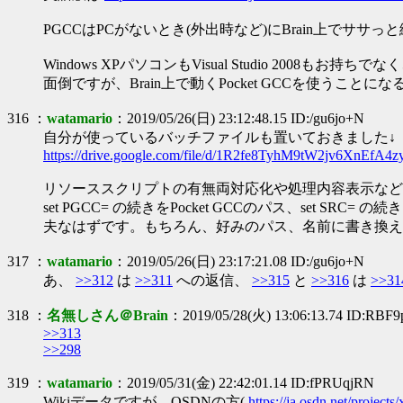
PGCCはPCがないとき(外出時など)にBrain上で
Windows XPパソコンもVisual Studio 2008
面倒ですが、Brain上で動くPocket GCCを使うことに
316 ：
watamario
：2019/05/26(日) 23:12:48.15 ID:/gu6jo+N
自分が使っているバッチファイルも置いておきました↓
https://drive.google.com/file/d/1R2fe8TyhM9tW2jv6XnEfA4z
リソーススクリプトの有無両対応化や処理内容表示など
set PGCC= の続きをPocket GCCのパス、set S
夫なはずです。もちろん、好みのパス、名前に書き換え
317 ：
watamario
：2019/05/26(日) 23:17:21.08 ID:/gu6jo+N
あ、
>>312
は
>>311
への返信、
>>315
と
>>316
は
>>31
318 ：
名無しさん＠Brain
：2019/05/28(火) 13:06:13.74 ID:RBF9
>>313
>>298
319 ：
watamario
：2019/05/31(金) 22:42:01.14 ID:fPRUqjRN
Wikiデータですが、OSDNの方(
https://ja.osdn.net/project