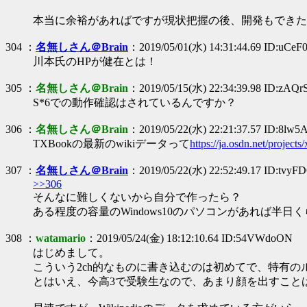
本当に余裕があればですが現状把握の後、開発もできた
304 ：
名無しさん＠Brain
：2019/05/01(水) 14:31:44.69 ID:uCeF0
川本氏のHPが健在とは！
305 ：
名無しさん＠Brain
：2019/05/15(水) 22:34:39.98 ID:zAQrS
S*6での動作確認はされているんですか？
306 ：
名無しさん＠Brain
：2019/05/22(水) 22:21:37.57 ID:8lw5
TXBookの最新のwikiデータって
https://ja.osdn.net/project
307 ：
名無しさん＠Brain
：2019/05/22(水) 22:52:49.17 ID:tvy
>>306
そんなに難しくないから自分で作ったら？
ある程度の容量のWindows10のパソコンがあれば半日
308 ：
watamario
：2019/05/24(金) 18:12:10.64 ID:54VWdoON
はじめまして。
こういう2ch的なものに書き込むのは初めてで、特有
とはいえ、今高3で受験生なので、あまり顔を出すことは