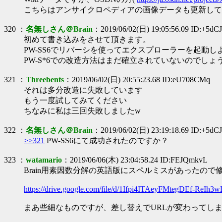
こちらはアンサイクロペディアの画像データも更新して
320 ：
名無しさん＠Brain
：2019/06/02(日) 19:05:56.09 ID:+5d
初めて書き込みをさせて頂きます。
PW-SS6でリバーシを使ってエクスプローラーを起
PW-S*6での改造方法はまだ確立されていないのでしょ
321 ：
Threebents
：2019/06/02(日) 20:55:23.68 ID:eU708CMq
それは多分改造に失敗しています
もう一度試してみてください
ちなみに私は三回失敗しましたw
322 ：
名無しさん＠Brain
：2019/06/02(日) 23:19:18.69 ID:+5d
>>321
PW-SS6にて成功されたのですか？
323 ：
watamario
：2019/06/06(木) 23:04:58.24 ID:FEJQmkvL
Brain用素因数分解の英語版にスペルミスがあったので修
https://drive.google.com/file/d/1Ifpi4ITAeyFMtegDEf-ReI
まあ些細なものですが、差し替えでURLが変わってしまっ