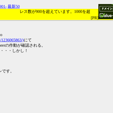
901-
最新50
レス数が900を超えています。1000を超
[PR]
yo
ds/1236065863/)
にて
plorerの作動が確認される。
・・・しかし！
スレです。