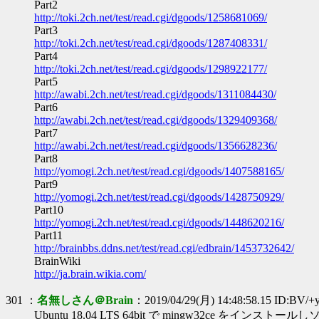
Part2
http://toki.2ch.net/test/read.cgi/dgoods/1258681069/
Part3
http://toki.2ch.net/test/read.cgi/dgoods/1287408331/
Part4
http://toki.2ch.net/test/read.cgi/dgoods/1298922177/
Part5
http://awabi.2ch.net/test/read.cgi/dgoods/1311084430/
Part6
http://awabi.2ch.net/test/read.cgi/dgoods/1329409368/
Part7
http://awabi.2ch.net/test/read.cgi/dgoods/1356628236/
Part8
http://yomogi.2ch.net/test/read.cgi/dgoods/1407588165/
Part9
http://yomogi.2ch.net/test/read.cgi/dgoods/1428750929/
Part10
http://yomogi.2ch.net/test/read.cgi/dgoods/1448620216/
Part11
http://brainbbs.ddns.net/test/read.cgi/edbrain/1453732642/
BrainWiki
http://ja.brain.wikia.com/
301 ：
名無しさん＠Brain
：2019/04/29(月) 14:48:58.15 ID:BV/+
Ubuntu 18.04 LTS 64bit で mingw32