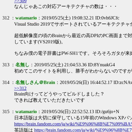
>>309
なんじゃあこの対応アーキテクチャの数は・・・
312 ：
watamario
：2019/05/25(土) 19:08:32.21 ID:0vh6JCfc
Visual Studio 2019でサポートされているア
超低解像度の頃のBrainから最近の高DPIのPC画面まで
しています(VS2019版)。
ちなみ僕の電子辞書はPW-SH1です。そろそろガタが来
313 ：
名無し
：2019/05/25(土) 21:04:53.36 ID:8YnuakG4
初めてこのサイトを利用し、勝手がわからないのですが
314 ：
名無しさん＠Brain
：2019/05/26(日) 16:44:52.17 ID:zcN
>>312
Brain向けってどうやってビルドしました？
できれば教えていただきたいです
315 ：
watamario
：2019/05/26(日) 22:52:52.13 ID:/gu6jo+N
日本語版は大切に保守している15年前のWindows XPパソコンにMicr
https://brain.fandom.com/ja/wiki/%E9%96%8B%E7
英語版は
https://brain.fandom.com/ja/wiki/%E9%