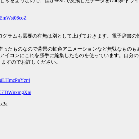
らっしゃるようなので、僕がWSLで変換したデータをGoogleド
ZlEmWst06coZ
ログラムも需要の有無は別として上げておきます。電子辞書の
兼ねて作ったものなので背景の虹色アニメーションなど無駄なものもあ
ったので、アイコンにこれを勝手に編集したものを使っています。
おりますのでお許しください。
BgiLHmzPnYzr4
GGC7TtWnxmgXni
ox3a