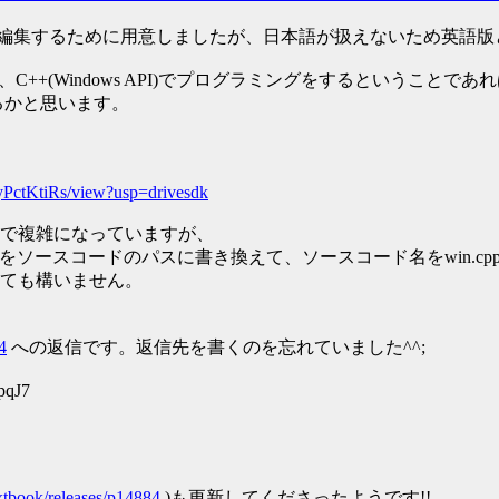
ササっと編集するために用意しましたが、日本語が扱えないため英語
もお持ちでなく、C++(Windows API)でプログラミングをするとい
なるかと思います。
yPctKtiRs/view?usp=drivesdk
で複雑になっていますが、
RC= の続きをソースコードのパスに書き換えて、ソースコード名をwin.c
ても構いません。
4
への返信です。返信先を書くのを忘れていました^^;
pqJ7
s/xtbook/releases/p14884
)も更新してくださったようです!!