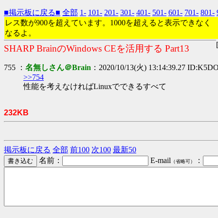
■掲示板に戻る■
全部
1-
101-
201-
301-
401-
501-
601-
701-
801-
レス数が900を超えています。1000を超えると表示できなく
なるよ。
SHARP BrainのWindows CEを活用する Part13
755 ：
名無しさん＠Brain
：2020/10/13(火) 13:14:39.27 ID:K5
>>754
性能を考えなければLinuxでできるすべて
232KB
掲示板に戻る
全部
前100
次100
最新50
名前：
E-mail
：
（省略可）