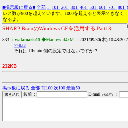
■掲示板に戻る■
全部
1-
101-
201-
301-
401-
501-
601-
701-
801-
レス数が900を超えています。1000を超えると表示できなく
なるよ。
SHARP BrainのWindows CEを活用する Part13
833 ：
watamario15
◆Mario/wuf4xM
：2021/09/30(木) 10:48:20.
>>832
それは Ubuntu 側の設定ではないですか？
232KB
掲示板に戻る
全部
前100
次100
最新50
名前：
E-mail
：
（省略可）