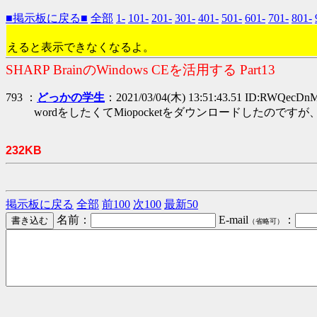
■掲示板に戻る■
全部
1-
101-
201-
301-
401-
501-
601-
701-
801-
えると表示できなくなるよ。
SHARP BrainのWindows CEを活用する Part13
793 ：
どっかの学生
：2021/03/04(木) 13:51:43.51 ID:RWQecDn
wordをしたくてMiopocketをダウンロードした
232KB
掲示板に戻る
全部
前100
次100
最新50
名前：
E-mail
：
（省略可）