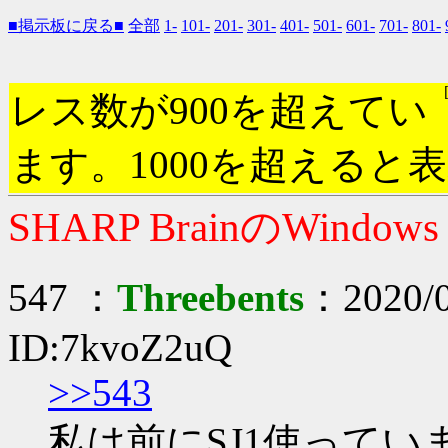
■掲示板に戻る■
全部
1-
101-
201-
301-
401-
501-
601-
701-
801-
レス数が900を超えてい
ます。1000を超えると
SHARP BrainのWindow
547 ：
Threebents
：2020/0
ID:7kvoZ2uQ
>>543
私は前にSJ1使って