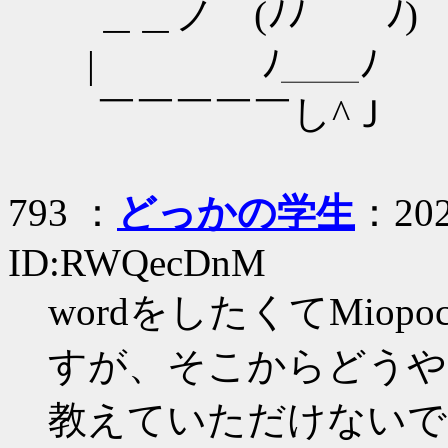
＿＿ノ (ﾉﾉ ﾉ)
| ﾉ＿＿ﾉ
￣￣￣￣￣し^Ｊ
793 ：
どっかの学生
：202
ID:RWQecDnM
wordをしたくてMiop
すが、そこからどうや
教えていただけないで