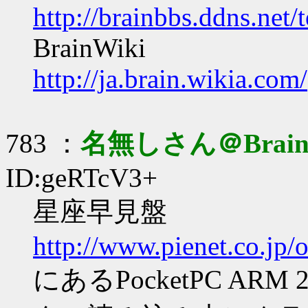
http://brainbbs.ddns.net/
BrainWiki
http://ja.brain.wikia.com/
783 ：
名無しさん＠Brai
ID:geRTcV3+
星座早見盤
http://www.pienet.co.jp/
にあるPocketPC A