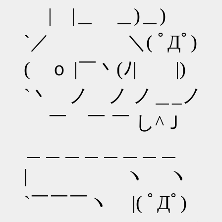
| |＿ゝ＿)＿)
`／ ＼( ﾟДﾟ)
( ｏ |￣丶(ﾉ| |)
`丶 ノ ノ ノ＿_ノ
￣ ￣ ￣ し^Ｊ
＿＿＿＿＿＿＿＿
| ヽ ヽ
`￣￣￣ヽ |( ﾟДﾟ)