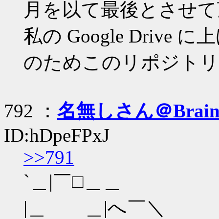
月を以て最後とさせて
私の Google Dri
のためこのリポジトリ
792 ：
名無しさん＠Brai
ID:hDpeFPxJ
>>791
`＿|￣□＿＿
|＿ ＿|へ￣＼