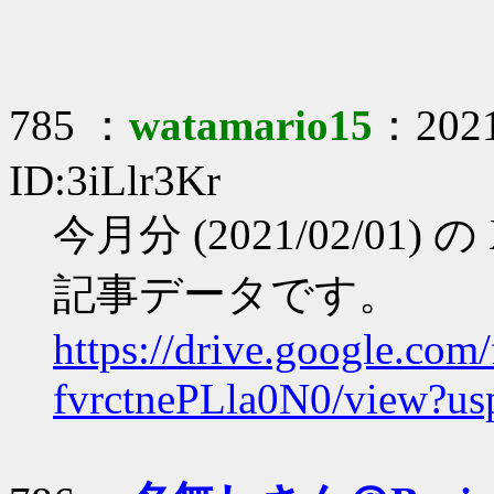
785 ：
watamario15
：2021
ID:3iLlr3Kr
今月分 (2021/02/01) の
記事データです。
https://drive.google.c
fvrctnePLla0N0/view?us