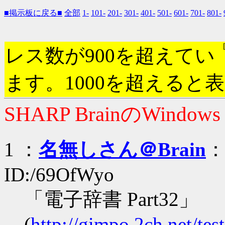
■掲示板に戻る■
全部
1-
101-
201-
301-
401-
501-
601-
701-
801-
レス数が900を超えてい
ます。1000を超えると
SHARP BrainのWindow
1 ：
名無しさん＠Brain
：2
ID:/69OfWyo
「電子辞書 Part32」
(
http://gimpo.2ch.net/te