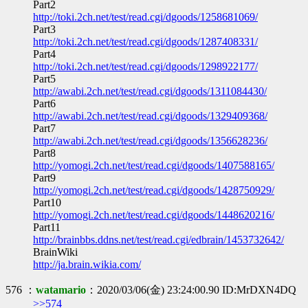
Part2
http://toki.2ch.net/test/read.cgi/dgoods/1258681069/
Part3
http://toki.2ch.net/test/read.cgi/dgoods/1287408331/
Part4
http://toki.2ch.net/test/read.cgi/dgoods/1298922177/
Part5
http://awabi.2ch.net/test/read.cgi/dgoods/1311084430/
Part6
http://awabi.2ch.net/test/read.cgi/dgoods/1329409368/
Part7
http://awabi.2ch.net/test/read.cgi/dgoods/1356628236/
Part8
http://yomogi.2ch.net/test/read.cgi/dgoods/1407588165/
Part9
http://yomogi.2ch.net/test/read.cgi/dgoods/1428750929/
Part10
http://yomogi.2ch.net/test/read.cgi/dgoods/1448620216/
Part11
http://brainbbs.ddns.net/test/read.cgi/edbrain/1453732642/
BrainWiki
http://ja.brain.wikia.com/
576 ：
watamario
：2020/03/06(金) 23:24:00.90 ID:MrDXN4DQ
>>574