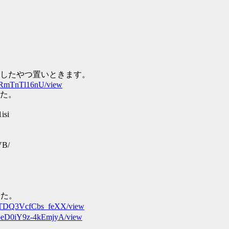
したやつ置いときます。
vaRmTnTl16nU/view
た。
isi
VB/
した。
vDTDQ3VcfCbs_feXX/view
QoeD0iY9z-4kEmjyA/view