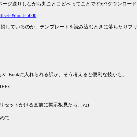
ージ送りしながら丸ごとコピペってことですか?ダウンロードペ
&offset=&limit=5000
損しているのか、テンプレートを読み込むときに落ちたりフリ
iもXTBookに入れられる訳か、そう考えると便利な技かも。
q1EFx
してリセットかける直前に掲示板見たら…ね)
めて…