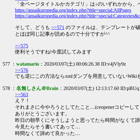
「全ページタイトルかカテゴリ」は↓のいずれかから、ペ
https://ansaikuropedia.org/index.php?title=special:AllPages
https://ansaikuropedia.org/index.php?title=special:Categories
そして、どうも
>>571
のファイルは、テンプレートが破
とほぼ同じ記事が読めるので十分ですが^^
>>575
便利そうですね!今度試してみます
577 ：
watamario
：2020/03/07(土) 00:06:26.38 ID:v4jVly9z
>>576
でも逆にこの方法ならxmlダンプを用意していないWik
578 ：
名無しさん＠Brain
：2020/03/07(土) 12:13:17.60 ID:pBU
>>563
え？！
それまさに今やろうとしてたこと…(ceopenerコピー
ありがとうございます。
昨日の朝早くにそうしようと思ってたら時間がなくて諦
今見たらそう書いてあって…
時間なくて諦めて良かった…