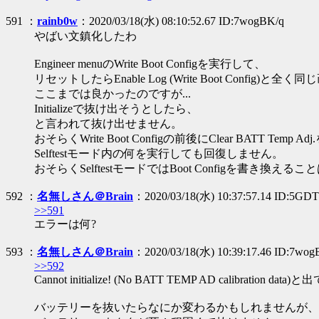
591 ：
rainb0w
：2020/03/18(水) 08:10:52.67 ID:7wogBK/q
やばい文鎮化したわ
Engineer menuのWrite Boot Configを実行して、
リセットしたらEnable Log (Write Boot Config)
ここまでは良かったのですが...
Initializeで抜け出そうとしたら、
と言われて抜け出せません。
おそらくWrite Boot Configの前後にClear BATT Te
Selftestモード内の何を実行しても回復しません。
おそらくSelftestモードではBoot Configを書き換
592 ：
名無しさん＠Brain
：2020/03/18(水) 10:37:57.14 ID:5GDT
>>591
エラーは何?
593 ：
名無しさん＠Brain
：2020/03/18(水) 10:39:17.46 ID:7wog
>>592
Cannot initialize! (No BATT TEMP AD calibration d
バッテリーを抜いたらなにか変わるかもしれませんが、