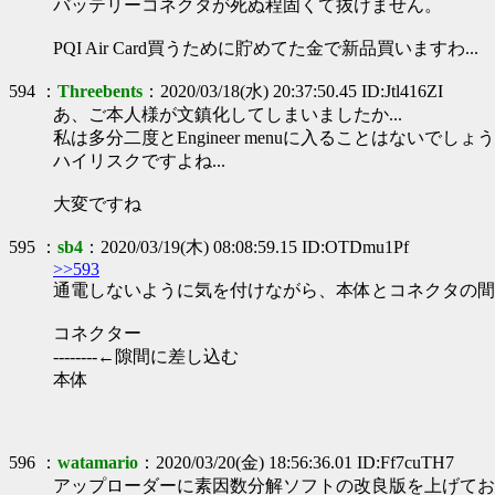
バッテリーコネクタが死ぬ程固くて抜けません。
PQI Air Card買うために貯めてた金で新品買いますわ...
594 ：
Threebents
：2020/03/18(水) 20:37:50.45 ID:Jtl416ZI
あ、ご本人様が文鎮化してしまいましたか...
私は多分二度とEngineer menuに入ることはないでしょ
ハイリスクですよね...
大変ですね
595 ：
sb4
：2020/03/19(木) 08:08:59.15 ID:OTDmu1Pf
>>593
通電しないように気を付けながら、本体とコネクタの間
コネクター
--------←隙間に差し込む
本体
596 ：
watamario
：2020/03/20(金) 18:56:36.01 ID:Ff7cuTH7
アップローダーに素因数分解ソフトの改良版を上げてお