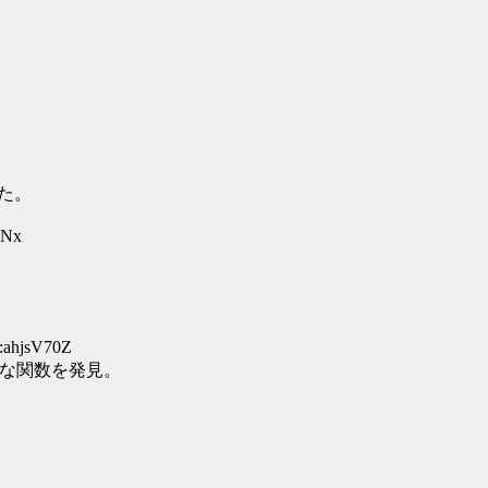
した。
cNx
:ahjsV70Z
思議な関数を発見。