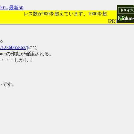
901-
最新50
レス数が900を超えています。1000を超
[PR]
yo
ds/1236065863/)
にて
plorerの作動が確認される。
・・・しかし！
スレです。