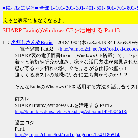
■掲示板に戻る■
全部
1-
101-
201-
301-
401-
501-
601-
701-
801-
えると表示できなくなるよ。
SHARP BrainのWindows CEを活用する Part13
1 ：
名無しさん＠Brain
：2018/10/04(木) 23:24:19.84 ID:/69OfW
「電子辞書 Part32」(
http://gimpo.2ch.net/test/read.cgi/dgoo
SHARP製の電子辞書Brain（Windows CE搭載）で、Ex
着々と解析や研究が進み、様々な活用方法が発見された
忍び寄るネタ切れの影、立ちふさがる仕様の壁っ！
迫りくる廃スレの危機にいかに立ち向かうのか！？
そんなBrainのWindows CEを活用する方法を話し合う
前スレ
SHARP BrainのWindows CEを活用する Part12
http://brainbbs.ddns.net/test/read.cgi/edbrain/1493904613/
過去ログ
Part1
http://gimpo.2ch.net/test/read.cgi/dgoods/1243186814/