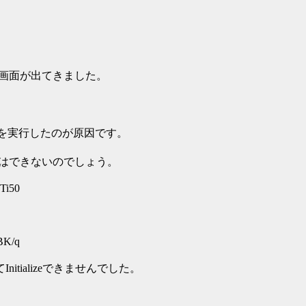
と全く同じ画面が出てきました。
mp Adj.を実行したのが原因です。
えることはできないのでしょう。
Ti50
BK/q
ata)と出てInitializeできませんでした。