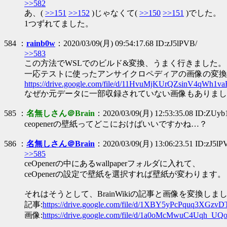
>>582
あ、(
>>151
>>152
)じゃなくて(
>>150
>>151
)でした。
1つずれてました。
584 ：
rainb0w
：2020/03/09(月) 09:54:17.68 ID:zJ5lPVB/
>>583
この方法でWSLでのビルド&変換、うまく行きました。
一応テストに使ったアンサイクロペディアの画像の変換
https://drive.google.com/file/d/11HvuMjKUrQZsinV4qWh1
なぜか元データに一部収録されていない画像もありまし
585 ：
名無しさん＠Brain
：2020/03/09(月) 12:53:35.08 ID:ZUyb1
ceopenerの壁紙ってどこにおけばいいですかね…？
586 ：
名無しさん＠Brain
：2020/03/09(月) 13:06:23.51 ID:zJ5lP
>>585
ceOpenerの中にあるwallpaperフォルダに入れて、
ceOpenerの設定で壁紙を選択すれば壁紙が変わります。
それはそうとして、BrainWikiの記事と画像を変換しま
記事:
https://drive.google.com/file/d/1XBY5yPcPquq3XGz
画像:
https://drive.google.com/file/d/1a0oMcMwuC4Uqh_U