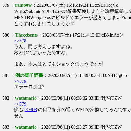
579 ：
rainb0w
：2020/03/07(土) 15:16:19.21 ID:zSLHRqVd
WSLのubuntuでXTBookの辞書変換しようと環境構築
MkXTBWikiplexusのビルドでエラーが起きてしまいYom
どうすればよいでしょうか？
580 ：
Threebents
：2020/03/07(土) 17:21:14.13 ID:eBMnAx3/
>>578
うん、同じ考えしますよね。
救われてよかったですね。
まあ、本人はとてもショックのようですが
581 ：
例の電子辞書
：2020/03/07(土) 18:49:06.04 ID:N41Cg6io
>>579
エラーログは?
582 ：
watamario
：2020/03/08(日) 00:00:32.83 ID:/NjVeTZW
>>579
僕も
>>308
の自己紹介の通りWSLで変換してるんですが
せん
583 ：
watamario
：2020/03/08(日) 00:03:27.39 ID:/NjVeTZW