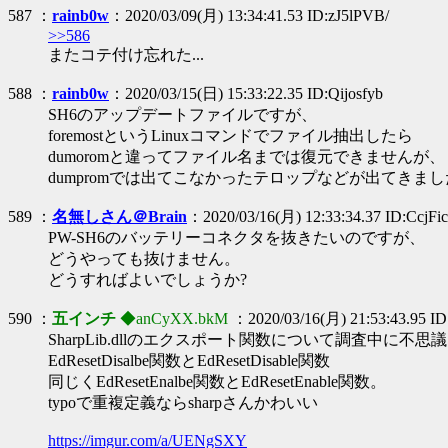
587 ：
rainb0w
：2020/03/09(月) 13:34:41.53 ID:zJ5lPVB/
>>586
またコテ付け忘れた...
588 ：
rainb0w
：2020/03/15(日) 15:33:22.35 ID:Qijosfyb
SH6のアップデートファイルですが、
foremostというLinuxコマンドでファイル抽出したら
dumoromと違ってファイル名までは復元できませんが、
dumpromでは出てこなかったテロップなどが出てきま
589 ：
名無しさん＠Brain
：2020/03/16(月) 12:33:34.37 ID:CcjFi
PW-SH6のバッテリーコネクタを抜きたいのですが、
どうやっても抜けません。
どうすればよいでしょうか?
590 ：
五インチ
◆anCyXX.bkM
：2020/03/16(月) 21:53:43.95 ID
SharpLib.dllのエクスポート関数について調査中に不
EdResetDisalbe関数とEdResetDisable関数
同じくEdResetEnalbe関数とEdResetEnable関数。
typoで重複定義ならsharpさんかわいい
https://imgur.com/a/UENgSXY