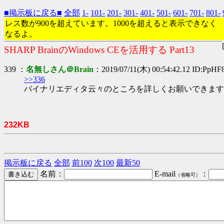
■掲示板に戻る■
全部
1-
101-
201-
301-
401-
501-
601-
701-
801-
レス数が900を超えています。1000を超えると表示できなく
なるよ。
SHARP BrainのWindows CEを活用する Part13
339 ：
名無しさん＠Brain
：2019/07/11(木) 00:54:42.12 ID:PpHF
>>336
バイナリエディタ云々のところを詳しくお願いできます
232KB
掲示板に戻る
全部
前100
次100
最新50
名前：
E-mail
：
（省略可）