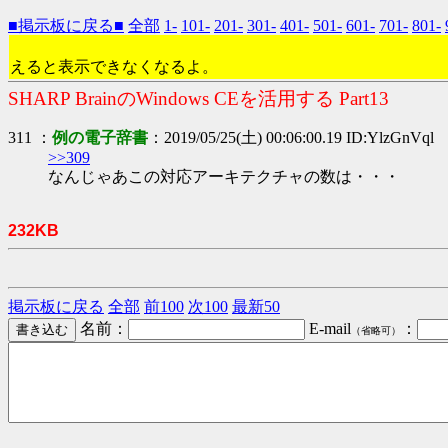
■掲示板に戻る■
全部
1-
101-
201-
301-
401-
501-
601-
701-
801-
えると表示できなくなるよ。
SHARP BrainのWindows CEを活用する Part13
311 ：
例の電子辞書
：2019/05/25(土) 00:06:00.19 ID:YlzGnVql
>>309
なんじゃあこの対応アーキテクチャの数は・・・
232KB
掲示板に戻る
全部
前100
次100
最新50
名前：
E-mail
：
（省略可）