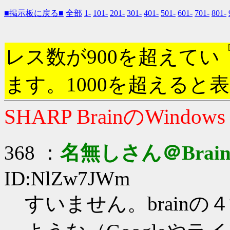
■掲示板に戻る■
全部
1-
101-
201-
301-
401-
501-
601-
701-
801-
レス数が900を超えてい
ます。1000を超えると
SHARP BrainのWindow
368 ：
名無しさん＠Brai
ID:NlZw7JWm
すいません。brain