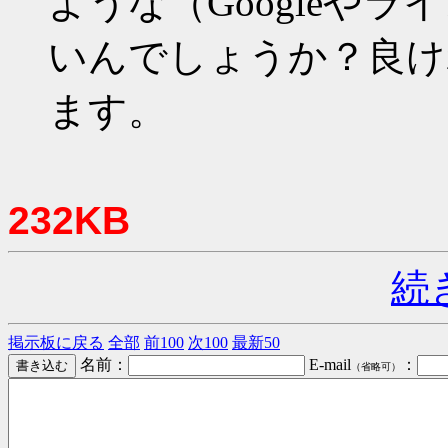
ような（Googleや
いんでしょうか？良け
ます。
232KB
続
掲示板に戻る
全部
前100
次100
最新50
名前：
E-mail
：
（省略可）