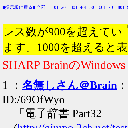
■掲示板に戻る■
全部
1-
101-
201-
301-
401-
501-
601-
701-
801-
レス数が900を超えてい
ます。1000を超えると
SHARP BrainのWindow
1 ：
名無しさん＠Brain
：2
ID:/69OfWyo
「電子辞書 Part32」
(
http://gimpo.2ch.net/te