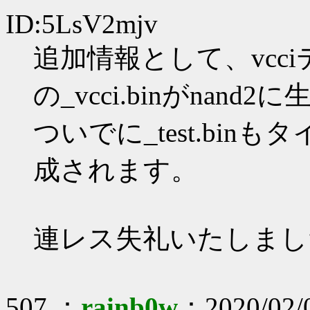
ID:5LsV2mjv
追加情報として、vcc
の_vcci.binがnand
ついでに_test.bi
成されます。
連レス失礼いたしまし
507 ：
rainb0w
：2020/02/0