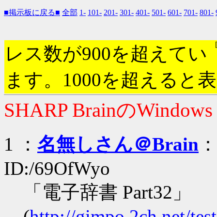
■掲示板に戻る■
全部
1-
101-
201-
301-
401-
501-
601-
701-
801-
レス数が900を超えてい
ます。1000を超えると
SHARP BrainのWindow
1 ：
名無しさん＠Brain
：2
ID:/69OfWyo
「電子辞書 Part32」
(
http://gimpo.2ch.net/te