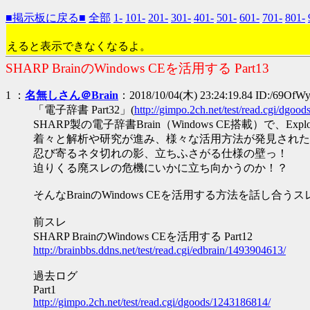
■掲示板に戻る■
全部
1-
101-
201-
301-
401-
501-
601-
701-
801-
えると表示できなくなるよ。
SHARP BrainのWindows CEを活用する Part13
1 ：
名無しさん＠Brain
：2018/10/04(木) 23:24:19.84 ID:/69OfW
「電子辞書 Part32」(
http://gimpo.2ch.net/test/read.cgi/dgoo
SHARP製の電子辞書Brain（Windows CE搭載）で、Ex
着々と解析や研究が進み、様々な活用方法が発見された
忍び寄るネタ切れの影、立ちふさがる仕様の壁っ！
迫りくる廃スレの危機にいかに立ち向かうのか！？
そんなBrainのWindows CEを活用する方法を話し合う
前スレ
SHARP BrainのWindows CEを活用する Part12
http://brainbbs.ddns.net/test/read.cgi/edbrain/1493904613/
過去ログ
Part1
http://gimpo.2ch.net/test/read.cgi/dgoods/1243186814/