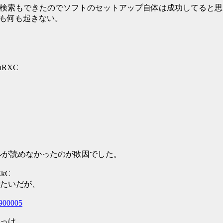
れて検索もできたのでソフトのセットアップ自体は成功してると
しても何も起きない。
+hRXC
イルが読めなかったのが敗因でした。
EkC
たいだが、
s900005
っけ