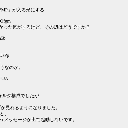
TCPMP」が入る形にする
uQfgm
なかった気がするけど、その辺はどうですか？
a5b
YUsPp
。
うなのか。
jLJA
いうフォルダ構成でしたが
ルダが見れるようになりました。
ると、
いうメッセージが出て起動しないです。