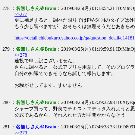
278 ：
名無しさん＠Brain
：2019/03/25(月) 01:13:54.21 ID:MfnO
>>277
更に補足すると、調べた限りではPW-S〇4のタイプは
もう少し調べますが、おそらくは無理そうだとあきらめ
https://detail.chiebukuro.yahoo.co.jp/qa/question_detail/q141
279 ：
名無しさん＠Brain
：2019/03/25(月) 01:19:59.91 ID:MfnO
>>278
連投で申し訳ございません。
さらに調べると、公式アプリを用意して、そのプログラ
自分の知識でできそうなら試して報告します。
お騒がせしてます。すいません
280 ：
名無しさん＠Brain
：2019/03/25(月) 02:39:32.98 ID:Xlye
シャープ買って、野良でテキストエディタ入れようと思
公式であるから、それ入れた方が手間かからなそう
281 ：
名無しさん＠Brain
：2019/03/25(月) 07:46:38.33 ID:D80
>>279