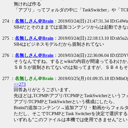
無ければ作る
「アプリ」ってフォルダの中に「TaskSwitcher」や「
274 ：
名無しさん＠Brain
：2019/03/24(日) 21:47:31.34 ID:G4W
SB4だとそのままでは追加コンテンツからは起動でき
275 ：
名無しさん＠Brain
：2019/03/24(日) 22:18:13.10 ID:sh5u2
SB4はビジネスモデルだから規制されてない
276 ：
名無しさん＠Brain
：2019/03/24(日) 22:36:06.04 ID:fZD
そうなんですね。するとwikiの内容が間違ってるわけか
ＳＢ５が規制されてないのは知ってますが、ＳＢ４もそ
277 ：
名無しさん＠Brain
：2019/03/25(月) 01:09:35.18 ID:MfnO
>>273
回答ありがとうございます。
先ほどは,TCPMP/アプリ/TCPMPとTaskSwicherと
アプリ/TCPMPとTaskSwicherという構成にしたら、
Brainの追加コンテンツ→追加アプリ・動画からフォ
ただし、そこでTCPMPとTask Switcherを決定で選択す
いずれも”このファイルは本機では使用できません”と