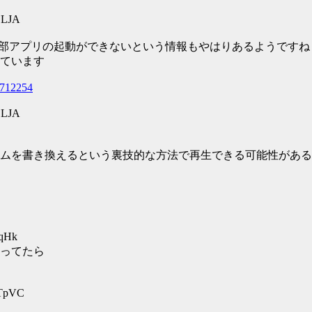
jLJA
外部アプリの起動ができないという情報もやはりあるようですね
ています
81712254
jLJA
ムを書き換えるという裏技的な方法で再生できる可能性がある
qqHk
ってたら
9TpVC