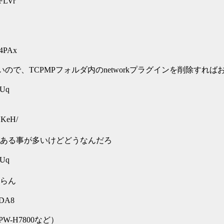
DFLVr
H4PAx
いので、TCPMPフォルダ内のnetworkプラグインを削除すれば
cUq
UKeH/
ある事が多いけどどうなんだろ
cUq
らん
NDA8
-H7800など）