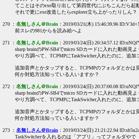
てことはそのexe取り出して第四世代にぶちこんだら起
それで更にexe改造したらexplorer立ち上がったりしん？
270 ：
名無しさん＠Brain
：2019/03/21(木) 15:46:39.96 ID:V3d+
前スレの981からを読み給へよ
271 ：
名無しさん＠Brain
：2019/03/24(日) 20:34:57.12 ID:uNQ
sharp brainのPW-SB4でmicro SDカードに入れ
やり方調べて、TCPMPにTaskSwicher入れたのに、追
追加音声とかタップすると、TCPMPのフォルダとかは
何か対処方法知っている人いますか？
272 ：
名無しさん＠Brain
：2019/03/24(日) 20:37:00.08 ID:uNQ
sharp brainのPW-SB4でmicro SDカードに入れ
やり方調べて、TCPMPにTaskSwicher入れたのに、追
追加音声とかタップすると、TCPMPのフォルダとかは
何か対処方法知っている人いますか？
273 ：
名無しさん＠Brain
：2019/03/24(日) 21:21:22.94 ID:sh5u2
TaskSwitcherを入れるのは「アプリ」ってフォルダやで