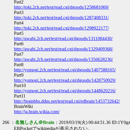
Part2
http://toki.2ch.net/test/read.cgi/dgoods/1258681069/
Part3
http://toki.2ch.net/test/read.cgi/dgoods/1287408331/
Part4
http://toki.2ch.net/test/read.cgi/dgoods/1298922177/
Part5
http://awabi.2ch.net/test/read.cgi/dgoods/1311084430/
Part6
http://awabi.2ch.net/test/read.cgi/dgoods/1329409368/
Part7
http://awabi.2ch.net/test/read.cgi/dgoods/1356628236/
Part8
http://yomogi.2ch.net/test/read.cgi/dgoods/1407588165/
Part9
http://yomogi.2ch.net/test/read.cgi/dgoods/1428750929/
Part10
http://yomogi.2ch.net/test/read.cgi/dgoods/1448620216/
Part11
http://brainbbs.ddns.net/test/read.cgi/edbrain/1453732642/
BrainWiki
http://ja.brain.wikia.com/
266 ：
名無しさん＠Brain
：2019/03/19(火) 00:44:51.36 ID:1Y0g
EBPocketでwikipediaが表示されない。