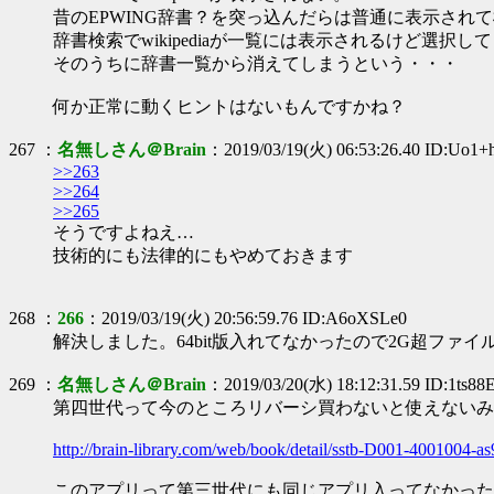
昔のEPWING辞書？を突っ込んだらは普通に表示さ
辞書検索でwikipediaが一覧には表示されるけど選択
そのうちに辞書一覧から消えてしまうという・・・
何か正常に動くヒントはないもんですかね？
267 ：
名無しさん＠Brain
：2019/03/19(火) 06:53:26.40 ID:Uo1
>>263
>>264
>>265
そうですよねえ…
技術的にも法律的にもやめておきます
268 ：
266
：2019/03/19(火) 20:56:59.76 ID:A6oXSLe0
解決しました。64bit版入れてなかったので2G超ファ
269 ：
名無しさん＠Brain
：2019/03/20(水) 18:12:31.59 ID:1ts88
第四世代って今のところリバーシ買わないと使えないみ
http://brain-library.com/web/book/detail/sstb-D001-4001004-a
このアプリって第三世代にも同じアプリ入ってなかった