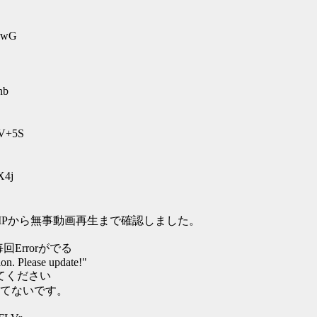
t2wG
nb
0V+5S
X4j
CPMPから無事動画再生まで確認しました。
Errorがでる
on. Please update!"
ﾄしてください
てないです。