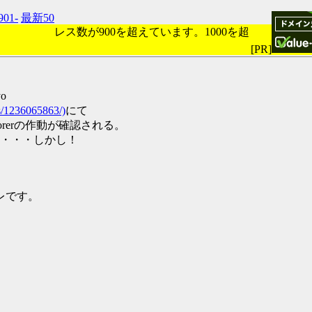
901-
最新50
レス数が900を超えています。1000を超
[PR]
yo
ds/1236065863/)
にて
plorerの作動が確認される。
・・・しかし！
スレです。