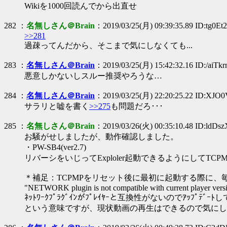
Wikiを1000回読んでから出直せ
282 ：
名無しさん＠Brain
：2019/03/25(月) 09:39:35.89 ID:tg0E
>>281
過疎ってんだから、そこまで気にしなくても...
283 ：
名無しさん＠Brain
：2019/03/25(月) 15:42:32.16 ID:/aiTkr
悪意しかないしスルー推奨やろうな…
284 ：
名無しさん＠Brain
：2019/03/25(月) 22:20:25.22 ID:XJO
サラリと嘘を書く
>>275
も問題だろ･･･
285 ：
名無しさん＠Brain
：2019/03/26(火) 00:35:10.48 ID:ldDsz
お騒がせしましたが、動作確認しました。
・PW-SB4(ver2.7)
リバーシをいじってExploler起動できるようにしてT
＊補足：TCPMPをリセット後に最初に起動する際に、毎回
"NETWORK plugin is not compatible with current player versi
ﾈｯﾄﾜｰｸﾌﾟﾗｸﾞｲﾝがﾌﾟﾚｲﾔｰと互換性がないのでｱｯﾌﾟﾃﾞｰ
という意味ですが、現状動画の再生はできるので気にし