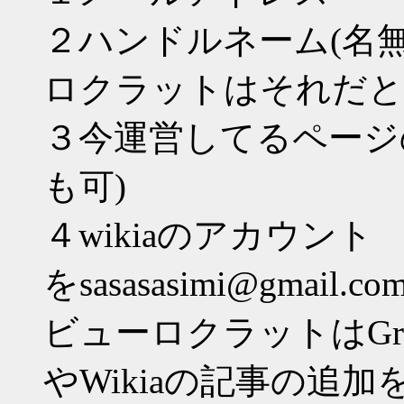
２ハンドルネーム(名
ロクラットはそれだと
３今運営してるページのア
も可)
４wikiaのアカウント
をsasasasimi@gma
ビューロクラットはGr
やWikiaの記事の追