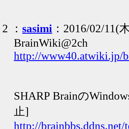
2 ：
sasimi
：2016/02/11(木
BrainWiki@2ch
http://www40.atwiki.jp/b
SHARP BrainのWind
止]
http://brainbbs.ddns.net/