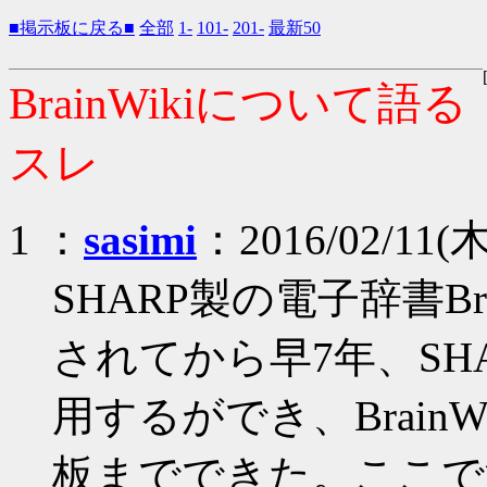
■掲示板に戻る■
全部
1-
101-
201-
最新50
BrainWikiについて語る
スレ
1 ：
sasimi
：2016/02/11(木
SHARP製の電子辞書Bra
されてから早7年、SHARP
用するができ、BrainWi
板までできた。ここで注