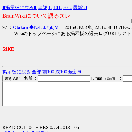
■掲示板に戻る■
全部
1-
101-
201-
最新50
BrainWikiについて語るスレ
97 ：
Otakan
◆NsDd.YjbjM
：2016/03/23(水) 22:35:58 ID:7HGx
Wikiのトップページにある掲示板の過去ログURLリ
51KB
掲示板に戻る
全部
前100
次100
最新50
名前：
E-mail
：
（省略可）
READ.CGI - 0ch+ BBS 0.7.4 20131106