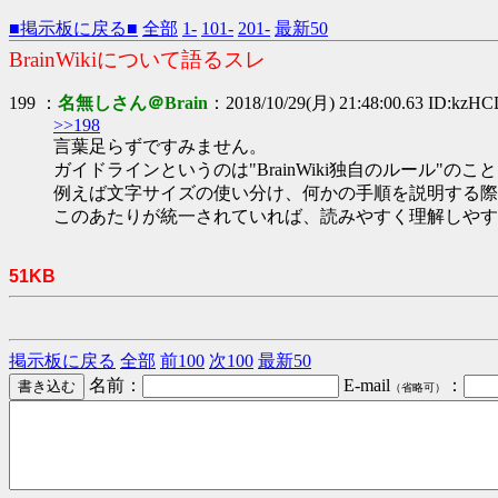
■掲示板に戻る■
全部
1-
101-
201-
最新50
BrainWikiについて語るスレ
199 ：
名無しさん＠Brain
：2018/10/29(月) 21:48:00.63 ID:kzH
>>198
言葉足らずですみません。
ガイドラインというのは"BrainWiki独自のルール"の
例えば文字サイズの使い分け、何かの手順を説明する際
このあたりが統一されていれば、読みやすく理解しやす
51KB
掲示板に戻る
全部
前100
次100
最新50
名前：
E-mail
：
（省略可）