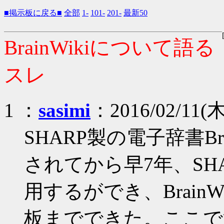
■掲示板に戻る■
全部
1-
101-
201-
最新50
BrainWikiについて語る
スレ
1 ：
sasimi
：2016/02/11(木
SHARP製の電子辞書Bra
されてから早7年、SHARP
用するができ、BrainWi
板までできた。ここで注