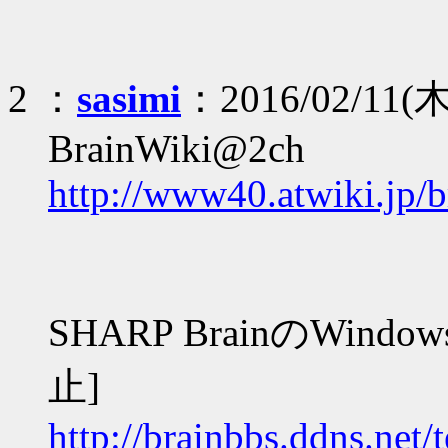
2 ：
sasimi
：2016/02/11(木
BrainWiki@2ch
http://www40.atwiki.jp/b
SHARP BrainのWind
止]
http://brainbbs.ddns.net/