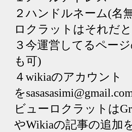
２ハンドルネーム(名
ロクラットはそれだと
３今運営してるページのア
も可)
４wikiaのアカウント
をsasasasimi@gma
ビューロクラットはGr
やWikiaの記事の追