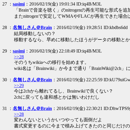
27 ：
sasimi
：2016/02/19(金) 19:01:34 ID:iq4B/M3L
「Brainで音楽を聴く」のnitrogenの再生可能な形式を
またnitrogenで安定してWMAやFLACが再生できた場
28 ：
名無しさん＠Brain
：2016/02/19(金) 19:28:51 ID:kbdbs6dd
結局移動しないの？
移動するなら、早めに移動したほうがデータの移動とか
29 ：
sasimi
：2016/02/19(金) 22:18:49 ID:iq4B/M3L
>>28
そのうちwikiaへの移行を始めます。
wiki名は「Brainwiki」か今まで通り「BrainWiki
30 ：
名無しさん＠Brain
：2016/02/19(金) 22:25:59 ID:kU79uiG
>>29
今は2chから離れてるし、Brainwikiで良くない？
2chに戻っても違和感とかは無いわけだし
31 ：
名無しさん＠Brain
：2016/02/19(金) 22:30:21 ID:DhwTPS9
>>28
変わんないというかいつやっても面倒だよ
書式変更するのに今まで積み上げてきたのと同じだけの