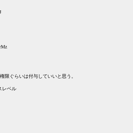
J
yrMz
権限ぐらいは付与していいと思う。
スレベル