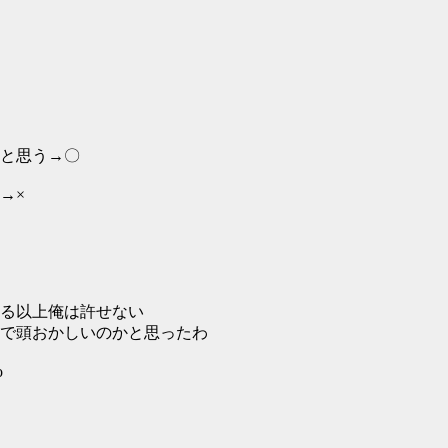
と思う→〇
→×
る以上俺は許せない
で頭おかしいのかと思ったわ
o