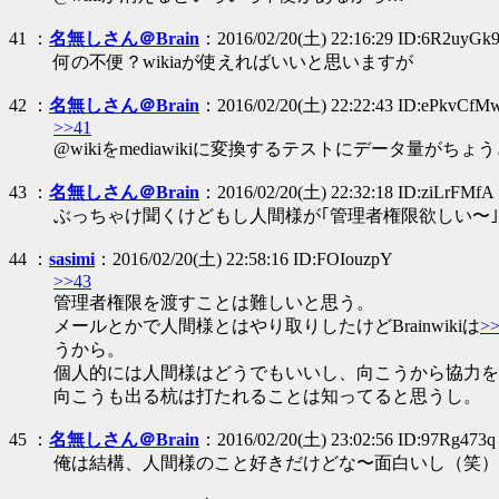
41 ：
名無しさん＠Brain
：2016/02/20(土) 22:16:29 ID:6R2uyGk
何の不便？wikiaが使えればいいと思いますが
42 ：
名無しさん＠Brain
：2016/02/20(土) 22:22:43 ID:ePkvCfM
>>41
@wikiをmediawikiに変換するテストにデータ量がち
43 ：
名無しさん＠Brain
：2016/02/20(土) 22:32:18 ID:ziLrFMfA
ぶっちゃけ聞くけどもし人間様が｢管理者権限欲しい〜｣と
44 ：
sasimi
：2016/02/20(土) 22:58:16 ID:FOIouzpY
>>43
管理者権限を渡すことは難しいと思う。
メールとかで人間様とはやり取りしたけどBrainwikiは
>>
うから。
個人的には人間様はどうでもいいし、向こうから協力を
向こうも出る杭は打たれることは知ってると思うし。
45 ：
名無しさん＠Brain
：2016/02/20(土) 23:02:56 ID:97Rg473q
俺は結構、人間様のこと好きだけどな〜面白いし（笑）