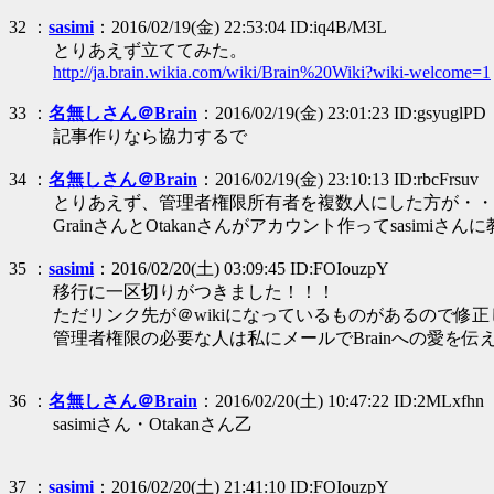
32 ：
sasimi
：2016/02/19(金) 22:53:04 ID:iq4B/M3L
とりあえず立ててみた。
http://ja.brain.wikia.com/wiki/Brain%20Wiki?wiki-welcome=1
33 ：
名無しさん＠Brain
：2016/02/19(金) 23:01:23 ID:gsyuglPD
記事作りなら協力するで
34 ：
名無しさん＠Brain
：2016/02/19(金) 23:10:13 ID:rbcFrsuv
とりあえず、管理者権限所有者を複数人にした方が・・
GrainさんとOtakanさんがアカウント作ってsasimiさ
35 ：
sasimi
：2016/02/20(土) 03:09:45 ID:FOIouzpY
移行に一区切りがつきました！！！
ただリンク先が＠wikiになっているものがあるので修
管理者権限の必要な人は私にメールでBrainへの愛を伝
36 ：
名無しさん＠Brain
：2016/02/20(土) 10:47:22 ID:2MLxfhn
sasimiさん・Otakanさん乙
37 ：
sasimi
：2016/02/20(土) 21:41:10 ID:FOIouzpY