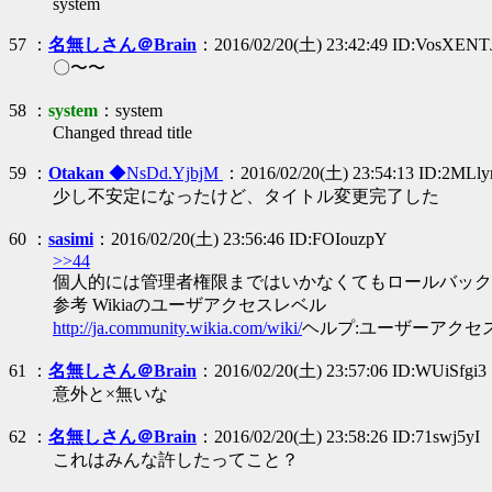
system
57 ：
名無しさん＠Brain
：2016/02/20(土) 23:42:49 ID:VosXENT
〇〜〜
58 ：
system
：system
Changed thread title
59 ：
Otakan
◆NsDd.YjbjM
：2016/02/20(土) 23:54:13 ID:2MLl
少し不安定になったけど、タイトル変更完了した
60 ：
sasimi
：2016/02/20(土) 23:56:46 ID:FOIouzpY
>>44
個人的には管理者権限まではいかなくてもロールバック
参考 Wikiaのユーザアクセスレベル
http://ja.community.wikia.com/wiki/
ヘルプ:ユーザーアクセ
61 ：
名無しさん＠Brain
：2016/02/20(土) 23:57:06 ID:WUiSfgi3
意外と×無いな
62 ：
名無しさん＠Brain
：2016/02/20(土) 23:58:26 ID:71swj5yI
これはみんな許したってこと？