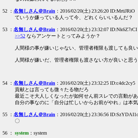
52 ：
名無しさん＠Brain
：2016/02/20(土) 23:26:20 ID:MrtiJRiO
ていうか嫌っている人って今、どれくらいいるんだ？
53 ：
名無しさん＠Brain
：2016/02/20(土) 23:32:07 ID:Nk6Z7rCI
>>52
ならアンケートとってみようか？
人間様の事が嫌いじゃない、管理者権限も渡しても良い
人間様が嫌いだ、管理者権限も渡さない方が良いと思う
54 ：
名無しさん＠Brain
：2016/02/20(土) 23:32:25 ID:c4dc2cy5
貢献とは言っても微々たる物だろ
最近こそ大人しくなったが如何せん前スレでの言動があ
自分の事なのに「自分は忙しいからお前がやれ」は本気
55 ：
名無しさん＠Brain
：2016/02/20(土) 23:36:56 ID:SzYDAI1
〇
56 ：
system
：system