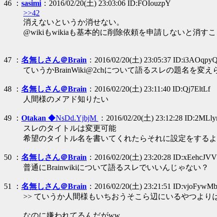
46 ：
sasimi
：2016/02/20(土) 23:03:06 ID:FOIouzpY
>>42
消えないというか消せない。
@wikiもwikiaも基本的に削除依頼を申請しないと消す
47 ：
名無しさん＠Brain
：2016/02/20(土) 23:05:37 ID:i3AOqpy
ていうかBrainWiki@2chについて語るスレの題名を変
48 ：
名無しさん＠Brain
：2016/02/20(土) 23:11:40 ID:Qj7EltLf
人間様のメアド知りたい
49 ：
Otakan
◆NsDd.YjbjM
：2016/02/20(土) 23:12:28 ID:2MLl
スレのタイトルは変更可能
希望のタイトル名を書いてくれたらそれに設定をするよ
50 ：
名無しさん＠Brain
：2016/02/20(土) 23:20:28 ID:xEehcJVV
普通にBrainwikiについて語るスレでいいんじゃない？
51 ：
名無しさん＠Brain
：2016/02/20(土) 23:21:51 ID:vjoFywM
>> ていうか人間様もいちおうそこら辺にいるやつより
なのに嫌われてるんだがww