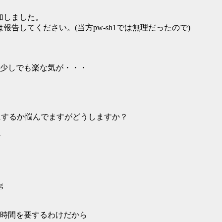
追加しました。
合は報告してください。(当方pw-sh1では無理だったので)
少しでも楽な気が・・・
@2ch」にするか悩んでますがどうしますか？
w
g
時間を要するわけだから