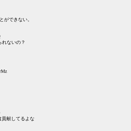
ことができない。
Q
えられないの？
yrMz
b
は貢献してるよな