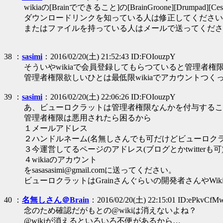
wikiaの[Brainでできること]の[BrainGroone][Drumpad][
ダウンロードリンクを知っている人は修正してください
またはファイルを持っている人はメールで送ってくださ
38 ：
sasimi
：2016/02/20(土) 21:52:43 ID:FOIouzpY
そういやwikiaで会員登録してもらつていると管理
管理者権限欲しいひとは最低限wikiaでアカウントつく
39 ：
sasimi
：2016/02/20(土) 22:06:26 ID:FOIouzpY
あ、ビューロクラットは管理者権限なんかを付与するこ
管理者権限は悪用されたら困るから
１メールアドレス
２ハンドルネーム(名無しさんでも可だけどビューロク
３今運営してるページのアドレス(ブログとかtwitterも可
４wikiaのアカウント
をsasasasimi@gmail.comに送ってください。
ビューロクラットはGrainさんぐらいの開発者さんやW
40 ：
名無しさん＠Brain
：2016/02/20(土) 22:15:01 ID:ePkvCfM
念のため確認だがもとの@wikiは消えないよね？
@wikiが消えるといろいろ不便があるから…