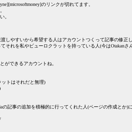
Cesyne][microsoftmoney]のリンクが切れてます。
。
い。
者権限渡しやすいから希望する人はアカウントつくって記事の修正
ってそれを私やビューロクラットを持っている人(今はOtakan
とができるアカウントね。
ラットはそれだと無理)
)
ikiaの記事の追加を積極的に行ってくれた人(ページの作成とか
w