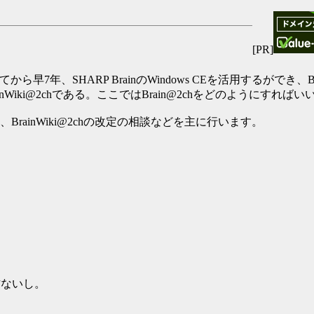
[PR]
てから早7年、SHARP BrainのWindows CEを活用するができ、
nWiki@2chである。ここではBrain@2chをどのようにすれ
保管、BrainWiki@2chの改定の相談などを主に行います。
方ないし。