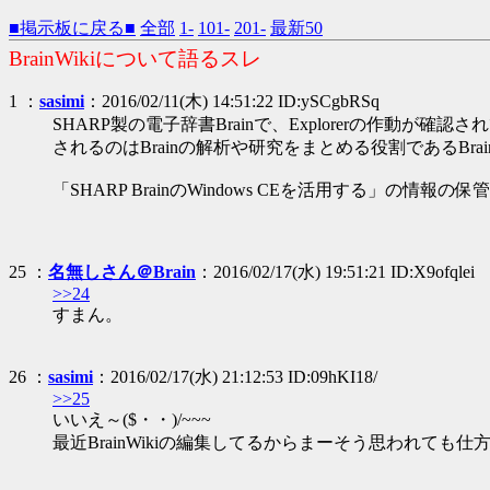
■掲示板に戻る■
全部
1-
101-
201-
最新50
BrainWikiについて語るスレ
1 ：
sasimi
：2016/02/11(木) 14:51:22 ID:ySCgbRSq
SHARP製の電子辞書Brainで、Explorerの作動が確認され
されるのはBrainの解析や研究をまとめる役割であるBrai
「SHARP BrainのWindows CEを活用する」の情報の
25 ：
名無しさん＠Brain
：2016/02/17(水) 19:51:21 ID:X9ofqlei
>>24
すまん。
26 ：
sasimi
：2016/02/17(水) 21:12:53 ID:09hKI18/
>>25
いいえ～($・・)/~~~
最近BrainWikiの編集してるからまーそう思われても仕