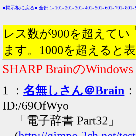
■掲示板に戻る■
全部
1-
101-
201-
301-
401-
501-
601-
701-
801-
レス数が900を超えてい
ます。1000を超えると
SHARP BrainのWindow
1 ：
名無しさん＠Brain
：2
ID:/69OfWyo
「電子辞書 Part32」
(
http://gimpo.2ch.net/te