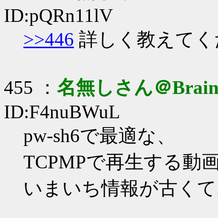
ID:pQRn11lV
>>446
詳しく教えてく
455 ：
名無しさん＠Brai
ID:F4nuBWuL
pw-sh6で最適な、
TCPMPで再生する
いまいち情報が古くて..