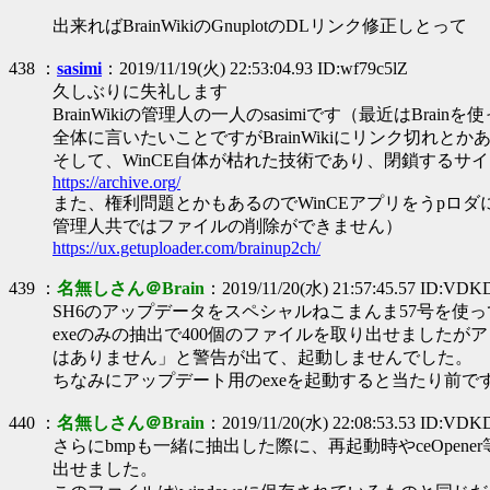
出来ればBrainWikiのGnuplotのDLリンク修正しとって
438 ：
sasimi
：2019/11/19(火) 22:53:04.93 ID:wf79c5lZ
久しぶりに失礼します
BrainWikiの管理人の一人のsasimiです（最近はBrai
全体に言いたいことですがBrainWikiにリンク切れ
そして、WinCE自体が枯れた技術であり、閉鎖する
https://archive.org/
また、権利問題とかもあるのでWinCEアプリをうpロ
管理人共ではファイルの削除ができません）
https://ux.getuploader.com/brainup2ch/
439 ：
名無しさん＠Brain
：2019/11/20(水) 21:57:45.57 ID:VD
SH6のアップデータをスペシャルねこまんま57号を使
exeのみの抽出で400個のファイルを取り出せましたがアップデ
はありません」と警告が出て、起動しませんでした。
ちなみにアップデート用のexeを起動すると当たり前
440 ：
名無しさん＠Brain
：2019/11/20(水) 22:08:53.53 ID:VD
さらにbmpも一緒に抽出した際に、再起動時やceOpe
出せました。