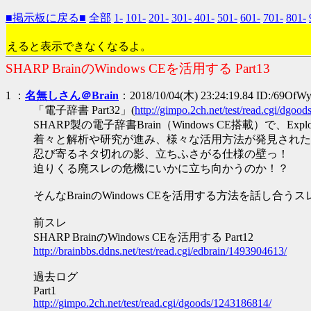
■掲示板に戻る■
全部
1-
101-
201-
301-
401-
501-
601-
701-
801-
えると表示できなくなるよ。
SHARP BrainのWindows CEを活用する Part13
1 ：
名無しさん＠Brain
：2018/10/04(木) 23:24:19.84 ID:/69OfW
「電子辞書 Part32」(
http://gimpo.2ch.net/test/read.cgi/dgoo
SHARP製の電子辞書Brain（Windows CE搭載）で、Ex
着々と解析や研究が進み、様々な活用方法が発見された
忍び寄るネタ切れの影、立ちふさがる仕様の壁っ！
迫りくる廃スレの危機にいかに立ち向かうのか！？
そんなBrainのWindows CEを活用する方法を話し合う
前スレ
SHARP BrainのWindows CEを活用する Part12
http://brainbbs.ddns.net/test/read.cgi/edbrain/1493904613/
過去ログ
Part1
http://gimpo.2ch.net/test/read.cgi/dgoods/1243186814/