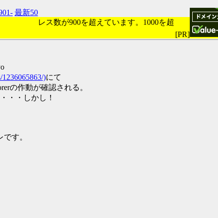
901-
最新50
レス数が900を超えています。1000を超
[PR]
yo
ds/1236065863/)
にて
plorerの作動が確認される。
・・・しかし！
スレです。