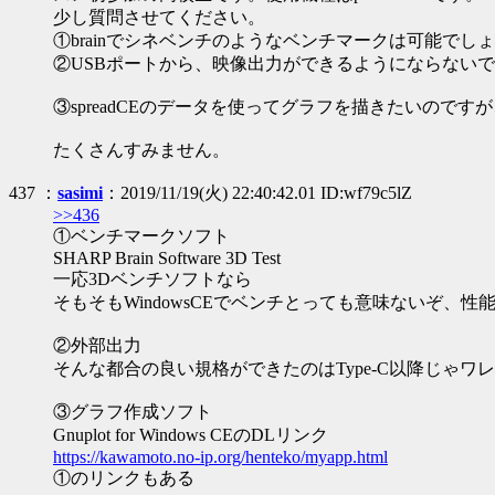
少し質問させてください。
①brainでシネベンチのようなベンチマークは可能でしょ
②USBポートから、映像出力ができるようにならない
③spreadCEのデータを使ってグラフを描きたいの
たくさんすみません。
437 ：
sasimi
：2019/11/19(火) 22:40:42.01 ID:wf79c5lZ
>>436
①ベンチマークソフト
SHARP Brain Software 3D Test
一応3Dベンチソフトなら
そもそもWindowsCEでベンチとっても意味ないぞ、性
②外部出力
そんな都合の良い規格ができたのはType-C以降じゃワレィ（それ
③グラフ作成ソフト
Gnuplot for Windows CEのDLリンク
https://kawamoto.no-ip.org/henteko/myapp.html
①のリンクもある