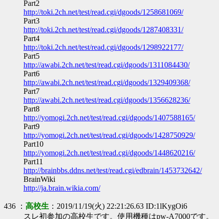
Part2
http://toki.2ch.net/test/read.cgi/dgoods/1258681069/
Part3
http://toki.2ch.net/test/read.cgi/dgoods/1287408331/
Part4
http://toki.2ch.net/test/read.cgi/dgoods/1298922177/
Part5
http://awabi.2ch.net/test/read.cgi/dgoods/1311084430/
Part6
http://awabi.2ch.net/test/read.cgi/dgoods/1329409368/
Part7
http://awabi.2ch.net/test/read.cgi/dgoods/1356628236/
Part8
http://yomogi.2ch.net/test/read.cgi/dgoods/1407588165/
Part9
http://yomogi.2ch.net/test/read.cgi/dgoods/1428750929/
Part10
http://yomogi.2ch.net/test/read.cgi/dgoods/1448620216/
Part11
http://brainbbs.ddns.net/test/read.cgi/edbrain/1453732642/
BrainWiki
http://ja.brain.wikia.com/
436 ：
高校生
：2019/11/19(火) 22:21:26.63 ID:1lKygOi6
スレ初参加の高校生です。使用機種はpw-A7000です。