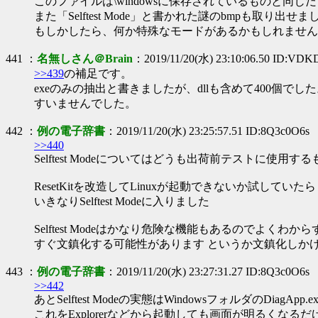
このファイルは\windowsに保存されているものと同じ
また「Selftest Mode」と書かれた謎のbmpも取り出せま
もしかしたら、何か特殊なモードがあるかもしれません
441 ：
名無しさん＠Brain
：2019/11/20(水) 23:10:06.50 ID:VD
>>439
の補足です。
exeのみの抽出と書きましたが、dllも含めて400個でし
すいませんでした。
442 ：
例の電子辞書
：2019/11/20(水) 23:25:57.51 ID:8Q3c0O6s
>>440
Selftest Modeについてはどうも出荷前テストに使用す
ResetKitを改造してLinuxが起動できないか試していたら
いきなりSelftest Modeに入りました
Selftest Modeはかなり危険な機能もあるのでよくわか
すぐ文鎮化する可能性があります というか文鎮化しか
443 ：
例の電子辞書
：2019/11/20(水) 23:27:31.27 ID:8Q3c0O6s
>>442
あとSelftest Modeの実態はWindowsフォルダのDiagApp.
これをExplorerなどから起動しても画面が明るくなる