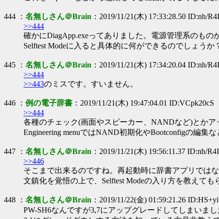
444 ：
名無しさん＠Brain
：2019/11/21(木) 17:33:28.50 ID:nh/R
>>444
確かにDiagApp.exeってありました。電源管理系のものか
Selftest Modeに入ると具体的に何ができるのでしょうか
445 ：
名無しさん＠Brain
：2019/11/21(木) 17:34:20.04 ID:nh/R
>>444
>>443
のミスです。すいません。
446 ：
例の電子辞書
：2019/11/21(木) 19:47:04.01 ID:VCpk20cS
>>444
各種のチェック(画面やスピーカー、NANDなど)とかア
Engineering menuではNAND初期化やBootconfig
447 ：
名無しさん＠Brain
：2019/11/21(木) 19:56:11.37 ID:nh/R
>>446
そこまで出来るのですね。再起動時に辞書アプリではなく、
文鎮化を覚悟の上で、Selftest Modeの入り方を教え
448 ：
名無しさん＠Brain
：2019/11/22(金) 01:59:21.26 ID:HS+y
PW-SH6なんですが3,7にアップグレードしてしまいま