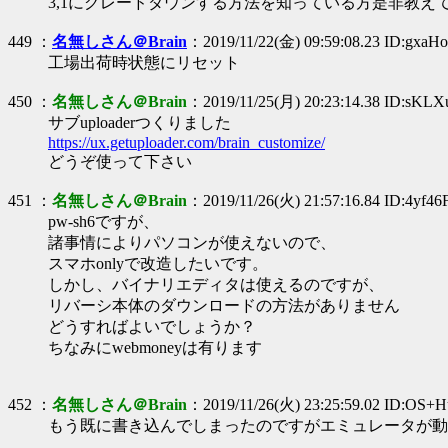
3,1にグレードダウンする方法を知っている方是非教え
449 ：
名無しさん＠Brain
：2019/11/22(金) 09:59:08.23 ID:gxaH
工場出荷時状態にリセット
450 ：
名無しさん＠Brain
：2019/11/25(月) 20:23:14.38 ID:sKL
サブuploaderつくりました
https://ux.getuploader.com/brain_customize/
どうぞ使って下さい
451 ：
名無しさん＠Brain
：2019/11/26(火) 21:57:16.84 ID:4yf46
pw-sh6ですが、
諸事情によりパソコンが使えないので、
スマホonlyで改造したいです。
しかし、バイナリエディタは使えるのですが、
リバーシ本体のダウンロードの方法がありません
どうすればよいでしょうか？
ちなみにwebmoneyは有ります
452 ：
名無しさん＠Brain
：2019/11/26(火) 23:25:59.02 ID:OS
もう既に書き込んでしまったのですがエミュレータが動