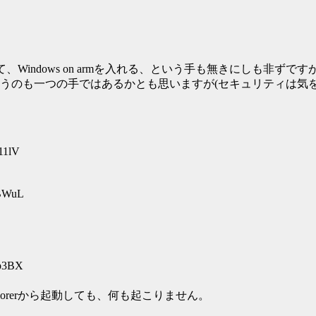
、Windows on armを入れる、という手も無きにしも非ず
うのも一つの手ではあるかとも思いますが(セキュリティは気を
11lV
uBWuL
Ip3BX
plorerから起動しても、何も起こりません。