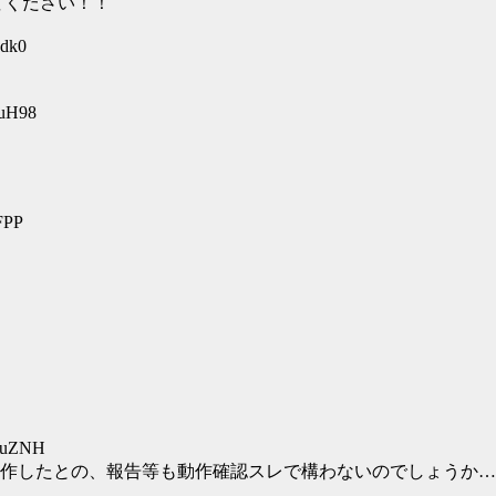
てください！！
odk0
XuH98
FPP
+HuZNH
作したとの、報告等も動作確認スレで構わないのでしょうか…