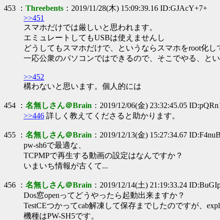
453 ：
Threebents
：2019/11/28(木) 15:09:39.16 ID:GJAcY+7+
>>451
スマホだけでは厳しいと思われます。
エミュレートしてもUSBは使えませんし
どうしてもスマホだけで、というならスマホをroot化して
一応公衆のパソコンではできるので、そこでやる、とい
>>452
構わないと思います。個人的には
454 ：
名無しさん＠Brain
：2019/12/06(金) 23:32:45.05 ID:pQRn
>>446
詳しく教えてくださると助かります。
455 ：
名無しさん＠Brain
：2019/12/13(金) 15:27:34.67 ID:F4n
pw-sh6で最適な、
TCPMPで再生する動画の設定はなんですか？
いまいち情報が古くて...
456 ：
名無しさん＠Brain
：2019/12/14(土) 21:19:33.24 ID:BuG
Dos窓openってどうやったら起動出来ますか？
TestCEつかってcab解凍して保存までしたのですが、ex
機種はPW-SH5です。