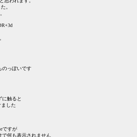
だと思われます。
した。
。
KDR+3d
た。
るものっぽいです
らずに触ると
けました
exeですが
だけで何も表示されません