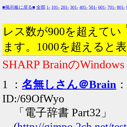
■掲示板に戻る■
全部
1-
101-
201-
301-
401-
501-
601-
701-
801-
レス数が900を超えてい
ます。1000を超えると
SHARP BrainのWindow
1 ：
名無しさん＠Brain
：2
ID:/69OfWyo
「電子辞書 Part32」
(
http://gimpo.2ch.net/te