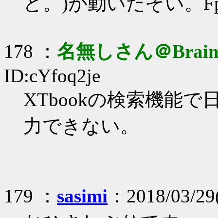
ど。)が動いたぞい。Fp
178 ：
名無しさん＠Brai
ID:cYfoq2je
XTbookの検索機能
力できない。
179 ：
sasimi
：2018/03/29(