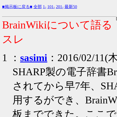
■掲示板に戻る■
全部
1-
101-
201-
最新50
BrainWikiについて語る
スレ
1 ：
sasimi
：2016/02/11(木
SHARP製の電子辞書Bra
されてから早7年、SHARP
用するができ、BrainWi
板までできた。ここで注