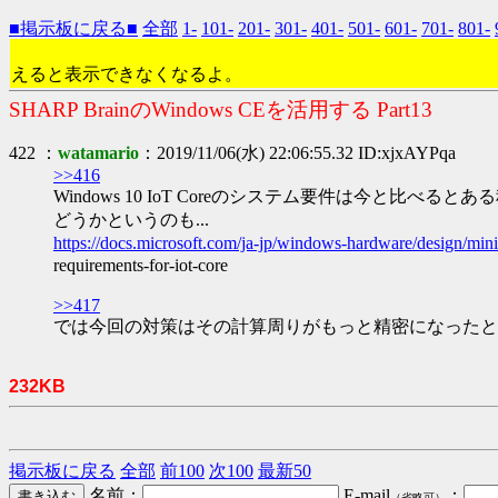
■掲示板に戻る■
全部
1-
101-
201-
301-
401-
501-
601-
701-
801-
えると表示できなくなるよ。
SHARP BrainのWindows CEを活用する Part13
422 ：
watamario
：2019/11/06(水) 22:06:55.32 ID:xjxAYPqa
>>416
Windows 10 IoT Coreのシステム要件は今と
どうかというのも...
https://docs.microsoft.com/ja-jp/windows-hardware/design/
requirements-for-iot-core
>>417
では今回の対策はその計算周りがもっと精密になったと
232KB
掲示板に戻る
全部
前100
次100
最新50
名前：
E-mail
：
（省略可）