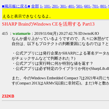
■掲示板に戻る■
全部
1-
101-
201-
301-
401-
501-
601-
701-
801-
えると表示できなくなるよ。
SHARP BrainのWindows CEを活用する Part13
415 ：
watamario
：2019/11/04(月) 20:27:42.76 ID:iwnoK/lO
なんか盛り上がっているようですので、久々に休憩がて
自分は、以下もプロテクトの判断要因になるのでは？と
・公式アプリには発行企業かSHARPによる署名データ
がチェックサムなどで判断された？)
・公式アプリは実行時に何か特別な値を返す？
・公式アプリは必ず特定のライブラリか何か(SharpLib
また、今のWindows Embedded Compact 
す(Compact 2013はARMv5以前に非対応)。まだ
232KB