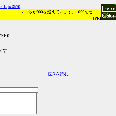
901-
最新50
レス数が900を超えています。1000を超
[PR]
J7XH0
です
続きを読む