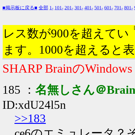
■掲示板に戻る■
全部
1-
101-
201-
301-
401-
501-
601-
701-
801-
レス数が900を超えてい
ます。1000を超えると
SHARP BrainのWindow
185 ：
名無しさん＠Brai
ID:xdU24l5n
>>183
ce6のエミュレータ？