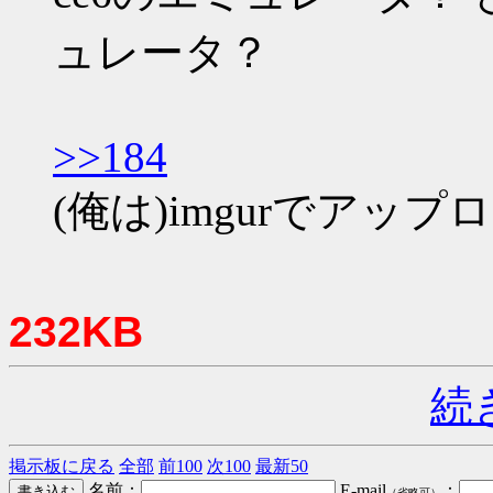
ュレータ？
>>184
(俺は)imgurでアッ
232KB
続
掲示板に戻る
全部
前100
次100
最新50
名前：
E-mail
：
（省略可）