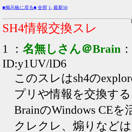
■掲示板に戻る■
全部
1-
最新50
SH4情報交換スレ
1 ：
名無しさん＠Brain
：2
ID:y1UV/lD6
このスレはsh4のexp
プリや情報を交換する
BrainのWindows C
クレクレ、煽りなどは