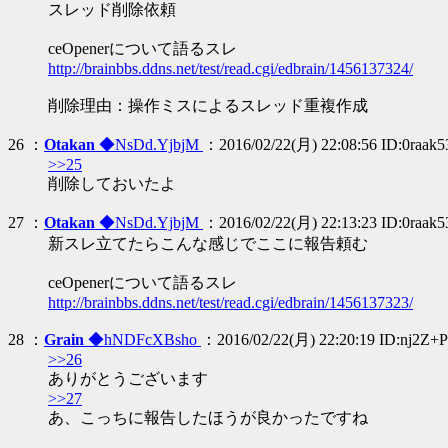
スレッド削除依頼
ceOpenerについて語るスレ
http://brainbbs.ddns.net/test/read.cgi/edbrain/1456137324/
削除理由：操作ミスによるスレッド重複作成
26 ：
Otakan
◆NsDd.YjbjM
：2016/02/22(月) 22:08:56 ID:0raak
>>25
削除しておいたよ
27 ：
Otakan
◆NsDd.YjbjM
：2016/02/22(月) 22:13:23 ID:0raak
新スレ立てたらこんな感じでここに報告頼む
ceOpenerについて語るスレ
http://brainbbs.ddns.net/test/read.cgi/edbrain/1456137323/
28 ：
Grain
◆hNDFcXBsho
：2016/02/22(月) 22:20:19 ID:nj2Z+
>>26
ありがとうございます
>>27
あ、こっちに報告したほうが良かったですね