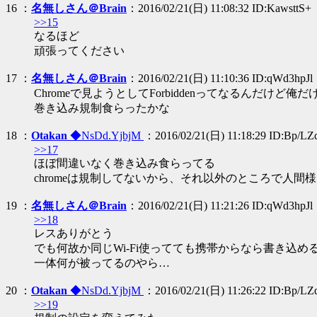
16 ：
名無しさん＠Brain
：2016/02/21(日) 11:08:32 ID:KawsttS+
>>15
なるほど
頑張ってください
17 ：
名無しさん＠Brain
：2016/02/21(日) 11:10:36 ID:qWd3hpJl
Chromeで見ようとしてForbiddenってなるんだけど俺だ
巻き込み規制食らったかな
18 ：
Otakan
◆NsDd.YjbjM
：2016/02/21(日) 11:18:29 ID:Bp/LZ
>>17
ほぼ間違いなく巻き込み食らってる
chromeは規制してないから、それ以外のところで人間
19 ：
名無しさん＠Brain
：2016/02/21(日) 11:21:26 ID:qWd3hpJl
>>18
レスありがとう
でも何故か同じWi-Fi使ってても携帯からなら書き込め
一体何が被ってるのやら…
20 ：
Otakan
◆NsDd.YjbjM
：2016/02/21(日) 11:26:22 ID:Bp/LZ
>>19