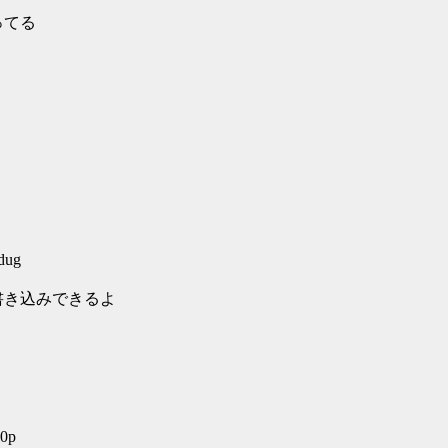
ってる
dug
書き込みできるよ
P0p