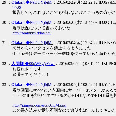
29 ：
Otakan
◆NsDd.YjbjM
：2016/02/22(月) 22:22:12 ID:0raak
>>28
報告してくれればどこでも構わないけどこっちの方がス
30 ：
Otakan
◆NsDd.YjbjM
：2016/02/25(木) 13:44:03 ID:0GtTz
規制状況について書いておいた
http://brainbbs.ddns.net
31 ：
Otakan
◆NsDd.YjbjM
：2016/03/04(金) 17:24:22 ID:KN
海外からのアクセスを禁止するようにした
chrome等はデータセーバー機能を使っていると海外
32 ：
人間様
◆00pWFy/yWw
：2016/03/05(土) 08:11:44 ID:LPN
お疲れさまです
頑張ってください！
33 ：
Otakan
◆NsDd.YjbjM
：2016/03/05(土) 08:52:51 ID:Yu1aH
規制回避にlinodeという国内にサーバーセンターが
linodeにIPを割り当てているのがKDDIなのでKD
http://i.imgur.com/uGic6KM.png
33の書き込みが意味不明なので透明あぼーんしておいた