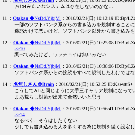
10 ：
名無しさん＠Brain
：2016/02/21(日) 10:01:23 ID:XDQM
ﾜｯﾁｮｲみたいなシステムは存在しないのかな…
11 ：
Otakan
◆NsDd.YjbjM
：2016/02/21(日) 10:12:19 ID:Bp/LZ
一部のソフトバンク系からの書き込みを規制することに
迷惑かけて悪いけど、ソフトバンク以外から書き込みを
12 ：
Otakan
◆NsDd.YjbjM
：2016/02/21(日) 10:25:08 ID:Bp/LZ
>>10
調べてみたけど、ワッチョイは無いみたい
13 ：
Otakan
◆NsDd.YjbjM
：2016/02/21(日) 10:38:06 ID:Bp/LZ
ソフトバンク系からの接続をすべて規制したわけではな
14 ：
名無しさん＠Brain
：2016/02/21(日) 10:52:25 ID:KawsttS+
こうして2chと同じように大手三キャリア規制になって
まあ荒らし対策が出来て全然いいと思う
15 ：
Otakan
◆NsDd.YjbjM
：2016/02/21(日) 10:56:41 ID:Bp/LZ
>>14
なるべく、そうはしたくない
少しでも書き込める人を多くする為に規制を緩く設定し