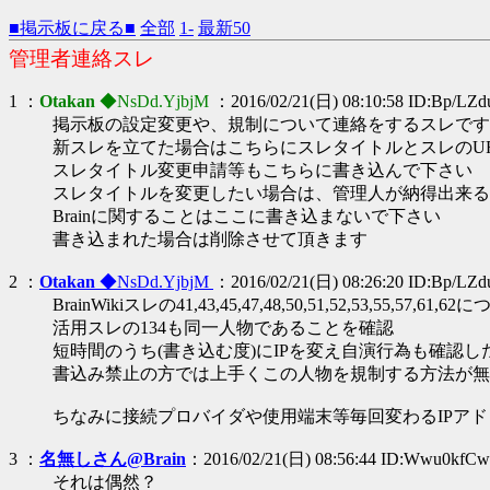
■掲示板に戻る■
全部
1-
最新50
管理者連絡スレ
1 ：
Otakan
◆NsDd.YjbjM
：2016/02/21(日) 08:10:58 ID:Bp/LZd
掲示板の設定変更や、規制について連絡をするスレです
新スレを立てた場合はこちらにスレタイトルとスレのU
スレタイトル変更申請等もこちらに書き込んで下さい
スレタイトルを変更したい場合は、管理人が納得出来る
Brainに関することはここに書き込まないで下さい
書き込まれた場合は削除させて頂きます
2 ：
Otakan
◆NsDd.YjbjM
：2016/02/21(日) 08:26:20 ID:Bp/LZd
BrainWikiスレの41,43,45,47,48,50,51,52,53,55,57,61,6
活用スレの134も同一人物であることを確認
短時間のうち(書き込む度)にIPを変え自演行為も確認
書込み禁止の方では上手くこの人物を規制する方法が無
ちなみに接続プロバイダや使用端末等毎回変わるIPア
3 ：
名無しさん@Brain
：2016/02/21(日) 08:56:44 ID:Wwu0kfCw
それは偶然？