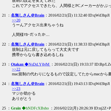
規制の設定を変えてみた
これでアクセスできたら、人間様とPCメーカーがかぶ
21 ：
名無しさん＠Brain
：2016/02/21(日) 11:32:40 ID:qWd3hpJl
>>20
うーんアクセス出来ちゃうね
人間様ﾏｶｰだったか…
22 ：
名無しさん＠Brain
：2016/02/21(日) 11:38:33 ID:qWd3hpJl
規制は元に戻してもらって大丈夫です
携帯からなら書き込めるしね
23 ：
Otakan
◆NsDd.YjbjM
：2016/02/21(日) 19:33:37 ID:Bp/LZ
>>22
mac規制の代わりになるもので設定してたからmacから
24 ：
名無しさん＠Brain
：2016/02/21(日) 19:43:13 ID:qWd3hpJl
>>23
マジか助かる
ありがとう
25 ：
Grain
◆hNDFcXBsho
：2016/02/22(月) 20:26:39 ID:nj2Z+