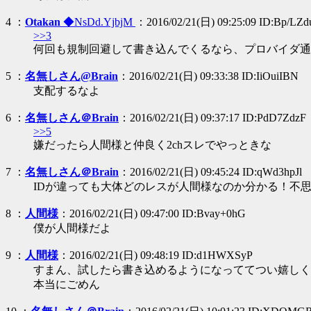
4 ：
Otakan
◆NsDd.YjbjM
：2016/02/21(日) 09:25:09 ID:Bp/LZd
>>3
何回も規制回避して書き込んでくるなら、プロバイダ通
5 ：
名無しさん@Brain
：2016/02/21(日) 09:33:38 ID:IiOuiIBN
支配するなよ
6 ：
名無しさん＠Brain
：2016/02/21(日) 09:37:17 ID:PdD7ZdzF
>>5
嫌だったら人間様と仲良く2chスレでやっときな
7 ：
名無しさん＠Brain
：2016/02/21(日) 09:45:24 ID:qWd3hpJl
IDが違っても大体どのレスが人間様なのか分かる！不
8 ：
人間様
：2016/02/21(日) 09:47:00 ID:Bvay+0hG
僕が人間様だよ
9 ：
人間様
：2016/02/21(日) 09:48:19 ID:d1HWXSyP
すまん、試したら書き込めるようになっててつい嬉しく
本当にごめん