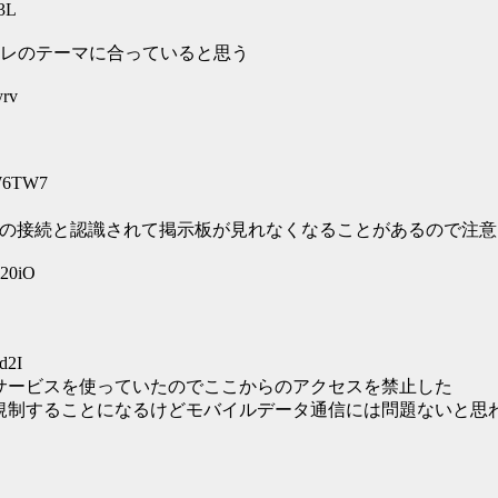
53L
レのテーマに合っていると思う
yrv
SW6TW7
からの接続と認識されて掲示板が見れなくなることがあるので注意
620iO
d2I
あるサービスを使っていたのでここからのアクセスを禁止した
DI系を規制することになるけどモバイルデータ通信には問題ないと思