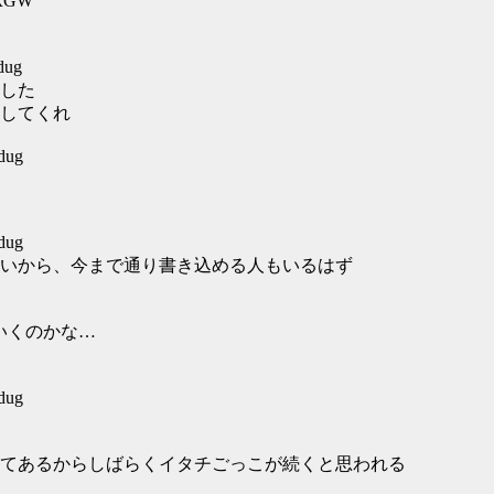
GRGW
dug
した
してくれ
dug
dug
いから、今まで通り書き込める人もいるはず
いくのかな…
dug
てあるからしばらくイタチごっこが続くと思われる