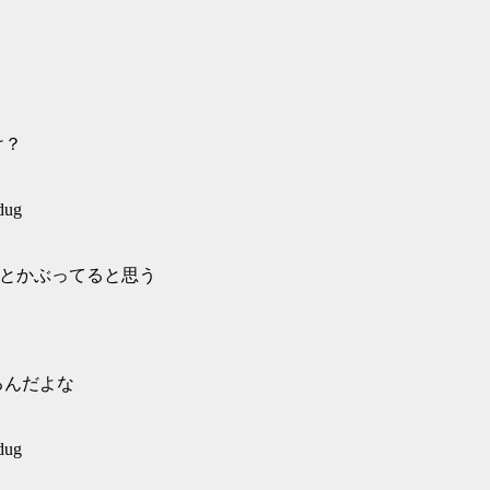
け？
dug
様とかぶってると思う
るんだよな
dug