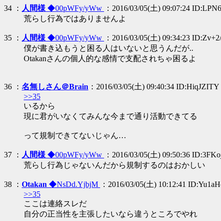
34 ：
人間様
◆00pWFy/yWw
：2016/03/05(土) 09:07:24 ID:LPN
荒らし行為ではありませんよ
35 ：
人間様
◆00pWFy/yWw
：2016/03/05(土) 09:34:23 ID:Zv+
僕が書き込もうと困る人はいないと思うんだが..
Otakanさんの個人的な感情で支配されちゃ困るよ
36 ：
名無しさん＠Brain
：2016/03/05(土) 09:40:34 ID:HiqJZITY
>>35
いるから
現に君がいなくてみんな今まで通り活動できてる
って規制できてないじゃん…
37 ：
人間様
◆00pWFy/yWw
：2016/03/05(土) 09:50:36 ID:3FKo
荒らし行為じゃないんだから規制するのはおかしい
38 ：
Otakan
◆NsDd.YjbjM
：2016/03/05(土) 10:12:41 ID:Yu1aH
>>35
ここは連絡スレだ
自分の正当性を主張したいなら違うところでやれ