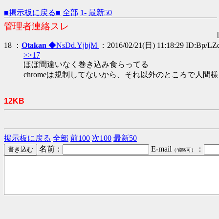
■掲示板に戻る■
全部
1-
最新50
管理者連絡スレ
18 ：
Otakan
◆NsDd.YjbjM
：2016/02/21(日) 11:18:29 ID:Bp/LZ
>>17
ほぼ間違いなく巻き込み食らってる
chromeは規制してないから、それ以外のところで人間
12KB
掲示板に戻る
全部
前100
次100
最新50
名前：
E-mail
：
（省略可）