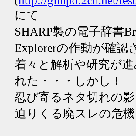
(
http://gimpo.2ch.net/te
にて
SHARP製の電子辞書Bra
Explorerの作動が確
着々と解析や研究が進
れた・・・しかし！
忍び寄るネタ切れの影
迫りくる廃スレの危機