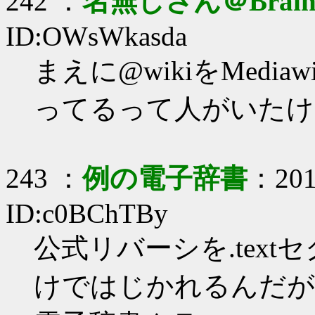
242 ：
名無しさん＠Brai
ID:OWsWkasda
まえに@wikiをMedi
ってるって人がいたけ
243 ：
例の電子辞書
：2017
ID:c0BChTBy
公式リバーシを.tex
けではじかれるんだが