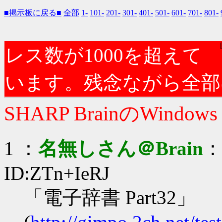
■掲示板に戻る■
全部
1-
101-
201-
301-
401-
501-
601-
701-
801-
レス数が1000を超えて
います。残念ながら全部
SHARP BrainのWindow
1 ：
名無しさん＠Brain
：2
ID:ZTn+IeRJ
「電子辞書 Part32」