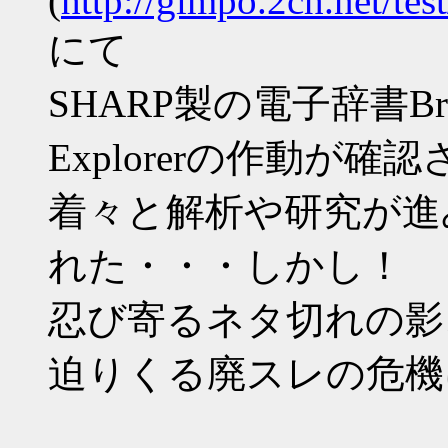
(
http://gimpo.2ch.net/te
にて
SHARP製の電子辞書Bra
Explorerの作動が確
着々と解析や研究が進
れた・・・しかし！
忍び寄るネタ切れの影
迫りくる廃スレの危機