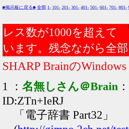
■掲示板に戻る■
全部
1-
101-
201-
301-
401-
501-
601-
701-
801-
レス数が1000を超えて
います。残念ながら全部
SHARP BrainのWindow
1 ：
名無しさん＠Brain
：2
ID:ZTn+IeRJ
「電子辞書 Part32」