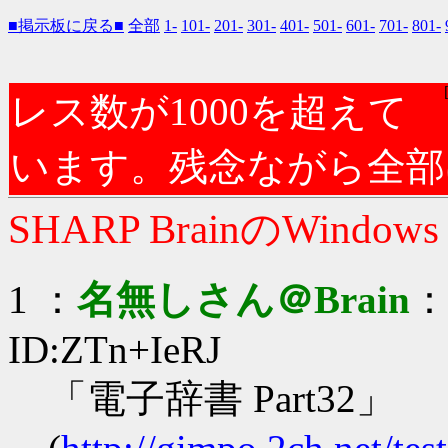
■掲示板に戻る■
全部
1-
101-
201-
301-
401-
501-
601-
701-
801-
レス数が1000を超えて
います。残念ながら全部
SHARP BrainのWindow
1 ：
名無しさん＠Brain
：2
ID:ZTn+IeRJ
「電子辞書 Part32」