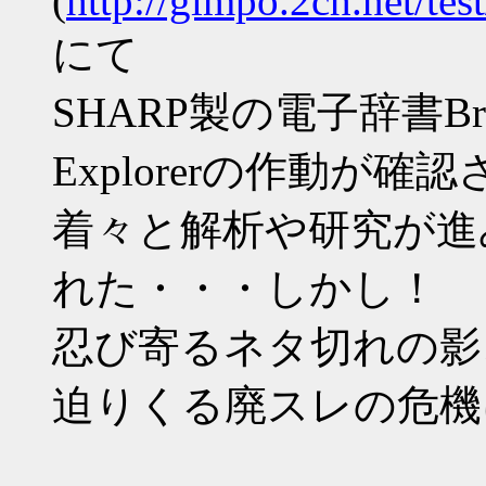
(
http://gimpo.2ch.net/te
にて
SHARP製の電子辞書Bra
Explorerの作動が確
着々と解析や研究が進
れた・・・しかし！
忍び寄るネタ切れの影
迫りくる廃スレの危機