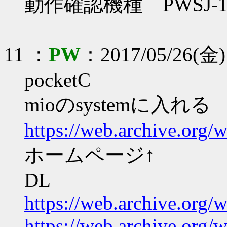
動作確認機種 PWSJ-
11 ：
PW
：2017/05/26(金)
pocketC
mioのsystemに入れる
https://web.archive.org
ホームページ↑
DL
https://web.archive.or
https://web.archive.or