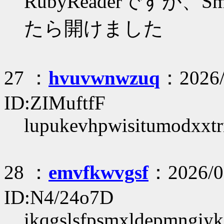
RubyReaderですが、S
たら開けました
27 ：
hvuvwnwzuq
：2026/
ID:ZIMuftfF
lupukevhpwisitumodxxt
28 ：
emvfkwvgsf
：2026/07
ID:N4/24o7D
ikqgslsfpsmxldepmngiy