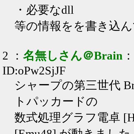
・必要なdll
等の情報をを書き込ん
2 ：
名無しさん＠Brain
：
ID:oPw2SjJF
シャープの第三世代 Bra
トパッカードの
数式処理グラフ電卓 [H
[Emu48] が動きました