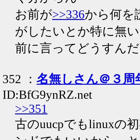
お前が
>>336
から何を
がしたいとか特に無い
前に言ってどうすんだ
352 ：
名無しさん＠３周
ID:BfG9ynRZ.net
>>351
古のuucpでもlinux