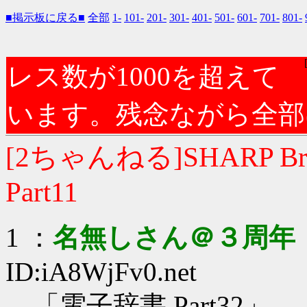
■掲示板に戻る■
全部
1-
101-
201-
301-
401-
501-
601-
701-
801-
レス数が1000を超えて
います。残念ながら全部
[2ちゃんねる]SHARP Br
Part11
1 ：
名無しさん＠３周年
ID:iA8WjFv0.net
「電子辞書 Part32」