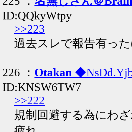
225 ：
名無しさん＠Brai
ID:QQkyWtpy
>>223
過去スレで報告有った
226 ：
Otakan
◆NsDd.Yj
ID:KNSW6TW7
>>222
規制回避する為にわざ
疲れ