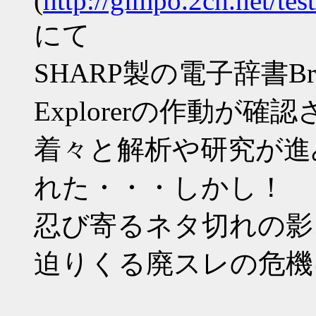
(
http://gimpo.2ch.net/te
にて
SHARP製の電子辞書Bra
Explorerの作動が確
着々と解析や研究が進
れた・・・しかし！
忍び寄るネタ切れの影
迫りくる廃スレの危機