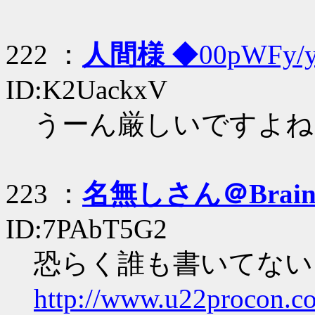
222 ：
人間様
◆00pWFy
ID:K2UackxV
うーん厳しいですよね..
223 ：
名無しさん＠Brai
ID:7PAbT5G2
恐らく誰も書いてない
http://www.u22procon.c