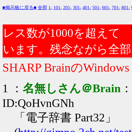
■掲示板に戻る■
全部
1-
101-
201-
301-
401-
501-
601-
701-
801-
レス数が1000を超えて
います。残念ながら全部
SHARP BrainのWindow
1 ：
名無しさん＠Brain
：
ID:QoHvnGNh
「電子辞書 Part32」